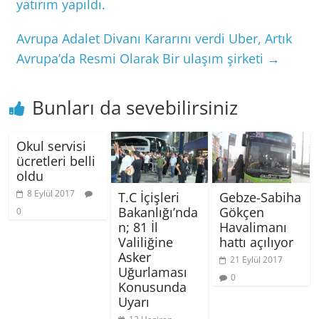
yatırım yapıldı.
Avrupa Adalet Divanı Kararını verdi Uber, Artık
Avrupa’da Resmi Olarak Bir ulaşım şirketi
→
Bunları da sevebilirsiniz
Okul servisi
ücretleri belli
oldu
8 Eylül 2017
T.C İçişleri
Gebze-Sabiha
Bakanlığı’nda
Gökçen
0
n; 81 İl
Havalimanı
Valiliğine
hattı açılıyor
Asker
21 Eylül 2017
Uğurlaması
0
Konusunda
Uyarı