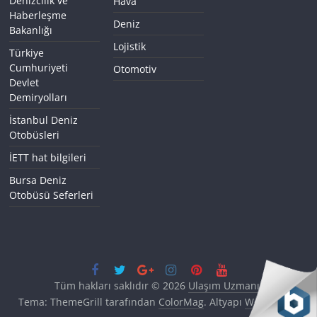
Denizcilik ve
Hava
Haberleşme
Deniz
Bakanlığı
Lojistik
Türkiye
Cumhuriyeti
Otomotiv
Devlet
Demiryolları
İstanbul Deniz
Otobüsleri
İETT hat bilgileri
Bursa Deniz
Otobüsü Seferleri
Tüm hakları saklıdır © 2026
Ulaşım Uzmanı
.
Tema: ThemeGrill tarafından
ColorMag
. Altyapı
WordPress
.