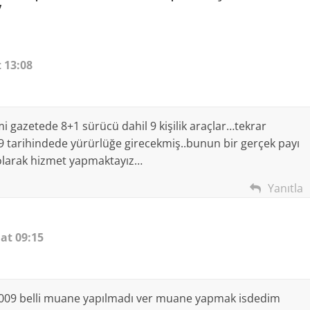
”
 13:08
mi gazetede 8+1 sürücü dahil 9 kişilik araçlar…tekrar
 tarihindede yürürlüğe girecekmiş..bunun bir gerçek payı
 olarak hizmet yapmaktayız…
Yanıtla
at 09:15
2009 belli muane yapılmadı ver muane yapmak isdedim