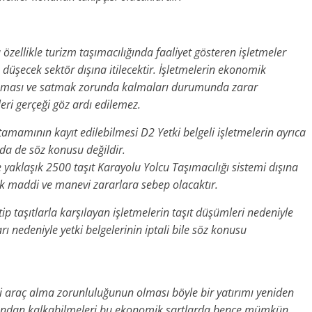
ellikle turizm taşımacılığında faaliyet gösteren işletmeler
 düşecek sektör dışına itilecektir. İşletmelerin ekonomik
ası ve satmak zorunda kalmaları durumunda zarar
ri gerçeği göz ardı edilemez.
e tamamının kayıt edilebilmesi D2 Yetki belgeli işletmelerin ayrıca
 da de söz konusu değildir.
e yaklaşık 2500 taşıt Karayolu Yolcu Taşımacılığı sistemi dışına
ak maddi ve manevi zararlara sebep olacaktır.
ip taşıtlarla karşılayan işletmelerin taşıt düşümleri nedeniyle
 nedeniyle yetki belgelerinin iptali bile söz konusu
i araç alma zorunluluğunun olması böyle bir yatırımı yeniden
ltından kalkabilmeleri bu ekonomik şartlarda bence mümkün