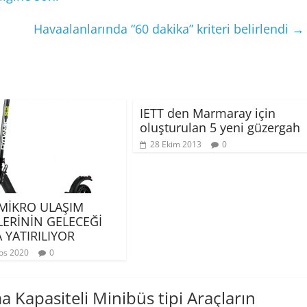
Havaalanlarında “60 dakika” kriteri belirlendi
→
IETT den Marmaray için
oluşturulan 5 yeni güzergah
28 Ekim 2013
0
 MİKRO ULAŞIM
LERİNİN GELECEĞİ
 YATIRILIYOR
os 2020
0
 Kapasiteli Minibüs tipi Araçların