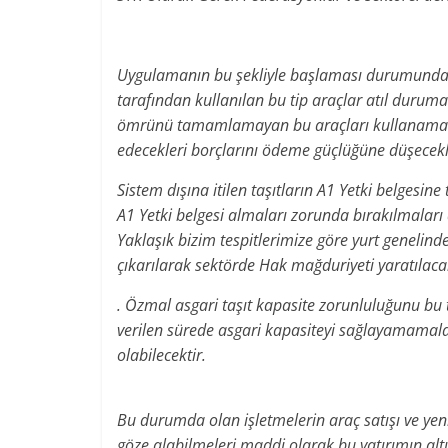
Uygulamanın bu şekliyle başlaması durumunda öz
tarafından kullanılan bu tip araçlar atıl duruma
ömrünü tamamlamayan bu araçları kullanamam
edecekleri borçlarını ödeme güçlüğüne düşecekle
Sistem dışına itilen taşıtların A1 Yetki belgesin
A1 Yetki belgesi almaları zorunda bırakılmaları
Yaklaşık bizim tespitlerimize göre yurt genelind
çıkarılarak sektörde Hak mağduriyeti yaratılac
. Özmal asgari taşıt kapasite zorunluluğunu bu t
verilen sürede asgari kapasiteyi sağlayamamaları
olabilecektir.
Bu durumda olan işletmelerin araç satışı ve yen
göze alabilmeleri maddi olarak bu yatırımın a