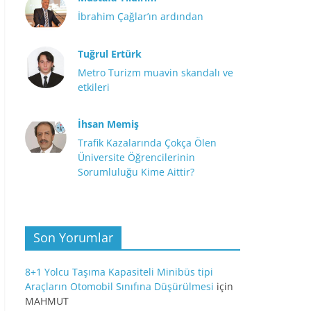
İbrahim Çağlar’ın ardından
Tuğrul Ertürk
Metro Turizm muavin skandalı ve
etkileri
İhsan Memiş
Trafik Kazalarında Çokça Ölen
Üniversite Öğrencilerinin
Sorumluluğu Kime Aittir?
Son Yorumlar
8+1 Yolcu Taşıma Kapasiteli Minibüs tipi
Araçların Otomobil Sınıfına Düşürülmesi
için
MAHMUT