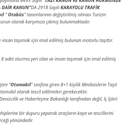
yayınlana 6495 Sayılı “B
AZI KANUN VE KANUN HÜKMÜNDE
A DAİR KANUN”
DA 2918 Sayılı
KARAYOLU TRAFİK
il
”
Otobüs
” tanımlarının değiştirilmiş olması Turizm
 sorun olarak karşımıza çıkmış bulunmaktadır.
e insan taşımak için imal edilmiş bulunan motorlu taşıttır.
la 8 adet oturma yeri olan ve insan taşımak için imal edilmiş
öre “
Otomobil
” sınıfına giren 8+1 kişilik Minibüslerin Taşıt
otomobil olarak tescil edilmeleri gerekecektir.
nizcilik ve Haberleşme Bakanlığı tarafından değil, İç İşleri
iplerine bir duyuru yaparak araçların kayıt ve tescillerini
eceği yönündedir.