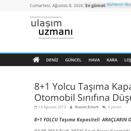
Skip
Cumartesi, Ağustos 8, 2026
En güncel:
Balıkesir-Bu
to
yağışı neden
Araç kuyruğ
content
Bursa’dan İ
Ulaşım
otobüs seferi
İstanbul’da
araçlarında 
Uzmanı
altı,seyahat 
Koronavirüs
Dönem Norm
DENIZ
GÜNCEL
HAVA
KARA
LOJ
Ulaşımın
kriterleri aç
ana
Yüksek Hızlı
normalleşme
sayfası
8+1 Yolcu Taşıma Kapas
Otomobil Sınıfına Düş
14 Ağustos 2013
Nusret Ertürk
4 yorum
8+1 YOLCU Taşıma Kapasiteli ARAÇLARIN 