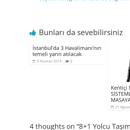
Bunları da sevebilirsiniz
İstanbul’da 3 Havalimanı’nın
temeli yarın atılacak
6 Haziran 2014
0
Kentiçi
SİSTEM
MASAYA
21 Ağust
4 thoughts on “
8+1 Yolcu Taşıma