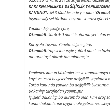
02.08.2013 Tarih 28726 Sayılı Resmi Gazete’de 
KARARNAMELERDE DEĞİŞİKLİK YAPILMASIN
KANUNU
’NUN 3 Maddesinde yer alan “
Otomob
taşımacılığı sektöründe bayram sonrası güncel
Yapılan değişikliğe
göre;
Otomobil
: Sürücüsü dahil 9 oturma yeri olan v
Karayolu Taşıma Yönetmeliğine göre:
Otomobil
: Yapısı itibariyle şoförü dâhil en faz
motorlu taşıt olarak tanımlanmıştır.
Yenilenen kanun hükümlerine ve tanımlamaya g
kayıt ve tescil belgelerinde değişiklik yapılması 
Torba kanunda yapılan bu değişiklik Ulaştırma De
Bakanlığı tarafından yapılmıştır.
İç işleri Bakanlığı bu durumda olan Tüm araç sah
kanun hükümlerine uygun hale getirilmesi istey