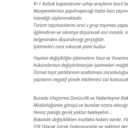
8+1 Koltuk kapasitesine sahip araçların tescil 
Muayenelerinin yapılmayacağı hatta bazı taşımac
istendiği söylenmektedir.
Turizm taşımacılarını arızi v grup taşıması yapan
ilgilendiren ve sıkıntıya düşürecek asıl mesele, a
belgesinden düşürüleceği gerçeğidir.
İşletmeleri zora sokacak yönü budur.
Yapılan değişikliğin işletmelere Yasa ve Yönetme
hükümlerinin değiştirilmesiyle işletmeleri mağ
Özmal taşıt parklarının azaltılması zorunluluğu
yapılarını negatif yönde etkilemesi söz konusud
Burada Ulaştırma Denizcilik ve Haberleşme Ba
Müdürlüğünün görüşü ve bundan sonra alacağı 
Henüz paniğe gerek yoktur bekleyelim…
Bakanlık değişiklikten mutlaka haberi vardır. Y
STK Olarak Gerek Federasyonlar ve sektörel der