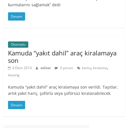
kurmalarını sağlamak” dedi
Devam
Otomotiv
Kamuda “yakıt dahil” araç kiralamaya
son
,
,
4 Ekim 2014
editor
0 yorum
kamu
kiralama
leasing
Kamuda “yakıt dahil” araç kiralamaya son verildi. Taşıtlar,
artık yakıt hariç, şoförlü veya şoförsüz kiralanabilecek.
Devam