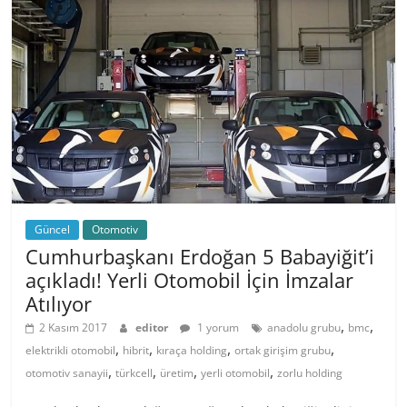
Güncel
Otomotiv
Cumhurbaşkanı Erdoğan 5 Babayiğit’i
açıkladı! Yerli Otomobil İçin İmzalar
Atılıyor
,
,
2 Kasım 2017
editor
1 yorum
anadolu grubu
bmc
,
,
,
,
elektrikli otomobil
hibrit
kıraça holding
ortak girişim grubu
,
,
,
,
otomotiv sanayii
türkcell
üretim
yerli otomobil
zorlu holding