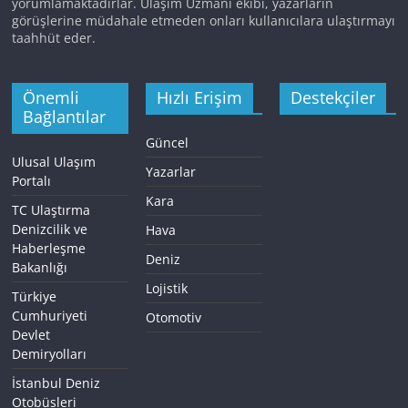
yorumlamaktadırlar. Ulaşım Uzmanı ekibi, yazarların
görüşlerine müdahale etmeden onları kullanıcılara ulaştırmayı
taahhüt eder.
Önemli
Hızlı Erişim
Destekçiler
Bağlantılar
Güncel
Ulusal Ulaşım
Yazarlar
Portalı
Kara
TC Ulaştırma
Denizcilik ve
Hava
Haberleşme
Deniz
Bakanlığı
Lojistik
Türkiye
Cumhuriyeti
Otomotiv
Devlet
Demiryolları
İstanbul Deniz
Otobüsleri