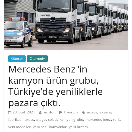
Güncel
Otomotiv
Mercedes Benz ‘in
kamyon ürün grubu,
Türkiye’de yeniliklerle
pazara çıktı.
,
23 Ocak 2021
editor
0 yorum
actros
aksaray
,
,
,
,
,
,
,
fabrikası
arocs
atego
çekici
kamyon grubu
mercedes benz
türk
,
,
yeni modeller
yeni nesil kamyonlar
yerli üretim