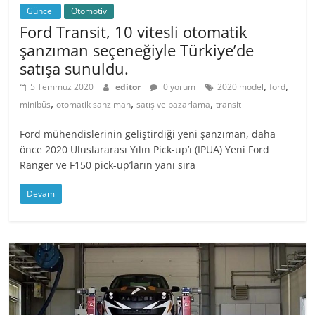
Güncel
Otomotiv
Ford Transit, 10 vitesli otomatik
şanzıman seçeneğiyle Türkiye’de
satışa sunuldu.
,
,
5 Temmuz 2020
editor
0 yorum
2020 model
ford
,
,
,
minibüs
otomatik sanzıman
satış ve pazarlama
transit
Ford mühendislerinin geliştirdiği yeni şanzıman, daha
önce 2020 Uluslararası Yılın Pick-up’ı (IPUA) Yeni Ford
Ranger ve F150 pick-up’ların yanı sıra
Devam