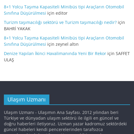
8+1 Yolcu Taşıma Kapasiteli Minibüs tipi Araçların Otomobil
Sınıfına Düşürülmesi
için
editor
Turizm taşımacılığı sektörü ve Turizm taşımacılığı nedir?
için
BAHRİ YAKAK
8+1 Yolcu Taşıma Kapasiteli Minibüs tipi Araçların Otomobil
Sınıfına Düşürülmesi
için
zeynel altın
Denize Yapılan İkinci Havalimanında Yeni Bir Rekor
için
SAFFET
ULAŞ
Ulaşım Uzmanı
Ulaşım Uzmanı - Ulaşımın Ana Sayfası. 2012 yılından beri
Türkiye ve dünyadan ulaşım sektörü ile ilgili en güncel ve
doğru haberleri iletiyoruz. Uzman yazar kadromuz sektördeki
güncel habeleri kendi pencerelerinden tarafsızca