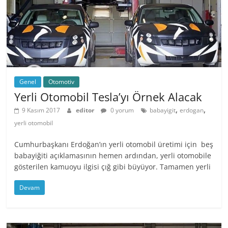
Genel
Otomotiv
Yerli Otomobil Tesla’yı Örnek Alacak
,
,
9 Kasım 2017
editor
0 yorum
babayigit
erdogan
yerli otomobil
Cumhurbaşkanı Erdoğan’ın yerli otomobil üretimi için beş
babayiğiti açıklamasının hemen ardından, yerli otomobile
gösterilen kamuoyu ilgisi çığ gibi büyüyor. Tamamen yerli
Devam