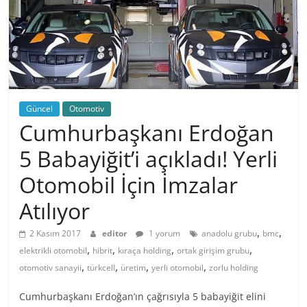
Güncel
Otomotiv
Cumhurbaşkanı Erdoğan
5 Babayiğit’i açıkladı! Yerli
Otomobil İçin İmzalar
Atılıyor
,
,
2 Kasım 2017
editor
1 yorum
anadolu grubu
bmc
,
,
,
,
elektrikli otomobil
hibrit
kıraça holding
ortak girişim grubu
,
,
,
,
otomotiv sanayii
türkcell
üretim
yerli otomobil
zorlu holding
Cumhurbaşkanı Erdoğan’ın çağrısıyla 5 babayiğit elini