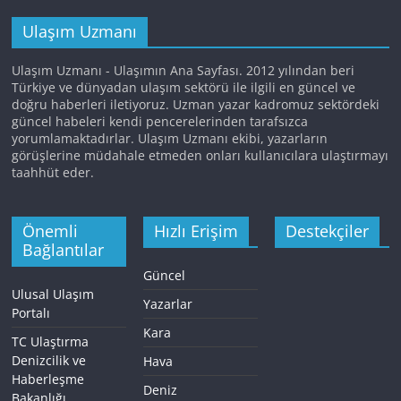
Ulaşım Uzmanı
Ulaşım Uzmanı - Ulaşımın Ana Sayfası. 2012 yılından beri
Türkiye ve dünyadan ulaşım sektörü ile ilgili en güncel ve
doğru haberleri iletiyoruz. Uzman yazar kadromuz sektördeki
güncel habeleri kendi pencerelerinden tarafsızca
yorumlamaktadırlar. Ulaşım Uzmanı ekibi, yazarların
görüşlerine müdahale etmeden onları kullanıcılara ulaştırmayı
taahhüt eder.
Önemli
Hızlı Erişim
Destekçiler
Bağlantılar
Güncel
Ulusal Ulaşım
Yazarlar
Portalı
Kara
TC Ulaştırma
Denizcilik ve
Hava
Haberleşme
Deniz
Bakanlığı