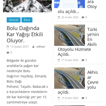
ara
Otoy
olu açıldı…
0
20 Aralık 2020
Güncel
Kara
Bolu Dağında
Türki
Kar Yağışı Etkili
ye’nin
En
Oluyor.
Akıllı
13 Şubat 2021
editor
Otoyolu Hizmete
0
Açıldı.
0
Bölgede iki gündür
17 Aralık 2020
aralıklarla yağan kar
nedeniyle Bolu
Akhis
Dağı‘nın Yeşilköy, Elmalık,
ar
Bolu Dağı
Çevre
Polisevi, Taşaltı, Bakacak v
yolu
açıldı.
e Karanlıkdere mevkilerin
de kar kalınlığı yer yer 15
0
13 Aralık 2020
santimetreye ulaştı.