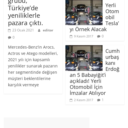
grubu,
Yerli
Türkiye’de
Otom
yeniliklerle
obil
pazara çıktı.
Tesla’
yı Örnek Alacak
23 Ocak 2021
editor
0
9 Kasım 2017
0
Mercedes-Benz’in Arocs,
Cumh
Actros ve Atego modelleri,
urbaş
2021 yılı için kapsamlı
kanı
yenilikler sunarak pazarın
Erdoğ
her segmentinde değişen
an 5 Babayiğit’i
müşteri beklentilerine
açıkladı! Yerli
karşılık vermeye
Otomobil İçin
İmzalar Atılıyor
1
2 Kasım 2017