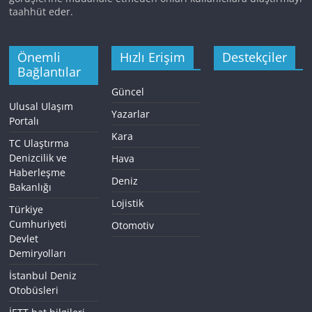
taahhüt eder.
Önemli
Hızlı Erişim
Destekçiler
Bağlantılar
Güncel
Ulusal Ulaşım
Yazarlar
Portalı
Kara
TC Ulaştırma
Denizcilik ve
Hava
Haberleşme
Deniz
Bakanlığı
Lojistik
Türkiye
Cumhuriyeti
Otomotiv
Devlet
Demiryolları
İstanbul Deniz
Otobüsleri