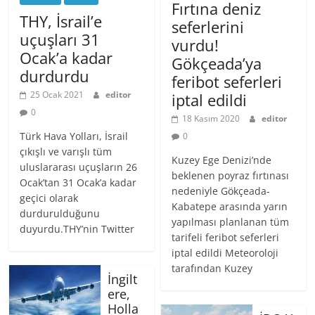
Fırtına deniz
THY, İsrail’e
seferlerini
uçuşları 31
vurdu!
Ocak’a kadar
Gökçeada’ya
durdurdu
feribot seferleri
25 Ocak 2021
editor
iptal edildi
0
18 Kasım 2020
editor
Türk Hava Yolları, İsrail
0
çıkışlı ve varışlı tüm
Kuzey Ege Denizi’nde
uluslararası uçuşların 26
beklenen poyraz fırtınası
Ocak’tan 31 Ocak’a kadar
nedeniyle Gökçeada-
geçici olarak
Kabatepe arasında yarın
durdurulduğunu
yapılması planlanan tüm
duyurdu.THY’nin Twitter
tarifeli feribot seferleri
iptal edildi Meteoroloji
tarafından Kuzey
İngilt
ere,
Holla