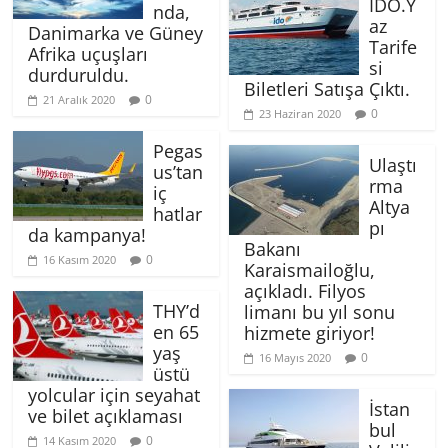
İDO.Y
nda,
az
Danimarka ve Güney
Tarife
Afrika uçuşları
si
durduruldu.
Biletleri Satışa Çıktı.
0
21 Aralık 2020
0
23 Haziran 2020
Pegas
Ulaştı
us’tan
rma
iç
Altya
hatlar
pı
da kampanya!
Bakanı
0
16 Kasım 2020
Karaismailoğlu,
açıkladı. Filyos
THY’d
limanı bu yıl sonu
en 65
hizmete giriyor!
yaş
0
16 Mayıs 2020
üstü
yolcular için seyahat
İstan
ve bilet açıklaması
bul
0
14 Kasım 2020