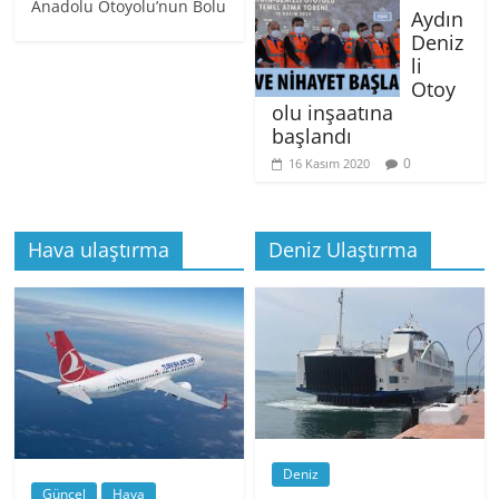
Anadolu Otoyolu’nun Bolu
Aydın
Deniz
li
Otoy
olu inşaatına
başlandı
0
16 Kasım 2020
Hava ulaştırma
Deniz Ulaştırma
Deniz
Güncel
Hava