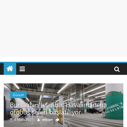
Güncel
Bursa’dan İstanbul Havalimanı’na
otobüs seferi başlatılıyor.
4 Mart 2021
editor
0