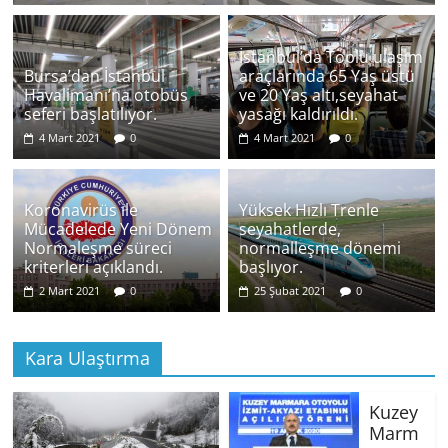
İstanbul’da Toplu ulaşım
Bursa’dan İstanbul
araçlarında 65 Yaş üstü
Havalimanı’na otobüs
ve 20 Yaş altı,seyahat
seferi başlatılıyor.
yasağı kaldırıldı.
4 Mart 2021
0
4 Mart 2021
0
Koronavirüs ile
Yüksek Hızlı Trenle
Mücadelede Yeni Dönem
seyahatlerde,
Normaleşme süreci
normalleşme dönemi
kriterleri açıklandı.
başlıyor.
2 Mart 2021
0
25 Şubat 2021
0
Kara Ulaştırma
Kuzey
Marm