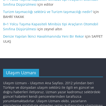
Sınıfına Düşürülmesi
için
editor
Turizm taşımacılığı sektörü ve Turizm taşımacılığı nedir?
için
BAHRİ YAKAK
8+1 Yolcu Taşıma Kapasiteli Minibüs tipi Araçların Otomobil
Sınıfına Düşürülmesi
için
zeynel altın
Denize Yapılan İkinci Havalimanında Yeni Bir Rekor
için
SAFFET
ULAŞ
Ulaşım Uzmanı
Ulaşım Uzmanı - Ulaşımın Ana Sayfası. 2012 yılından beri
Türkiye ve dünyadan ulaşım sektörü ile ilgili en güncel ve
doğru haberleri iletiyoruz. Uzman yazar kadromuz sektördeki
güncel habeleri kendi pencerelerinden tarafsızca
yorumlamaktadırlar. Ulaşım Uzmanı ekibi, yazarların
görüşlerine müdahale etmeden onları kullanıcılara ulaştırmayı