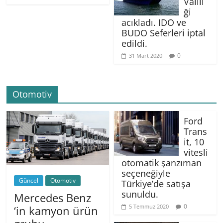
Valili
ği
acıkladı. IDO ve
BUDO Seferleri iptal
edildi.
0
31 Mart 2020
Otomotiv
Ford
Trans
it, 10
vitesli
otomatik şanzıman
seçeneğiyle
Güncel
Otomotiv
Türkiye’de satışa
sunuldu.
Mercedes Benz
0
5 Temmuz 2020
‘in kamyon ürün