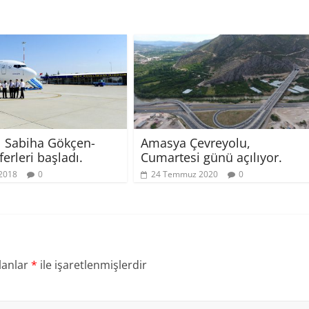
l Sabiha Gökçen-
Amasya Çevreyolu,
erleri başladı.
Cumartesi günü açılıyor.
2018
0
24 Temmuz 2020
0
lanlar
*
ile işaretlenmişlerdir