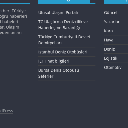
n beri Türkiye
Ulusal Ulaşım Portalı
Güncel
doğru haberleri
l habeleri
TC Ulaştırma Denizcilik ve
Yazarlar
ar. Ulaşım
Haberleşme Bakanlığı
Kara
eden onları
Türkiye Cumhuriyeti Devlet
Hava
Demiryolları
Deniz
İstanbul Deniz Otobüsleri
Lojistik
İETT hat bilgileri
Otomotiv
Bursa Deniz Otobüsü
Seferleri
dPress
.