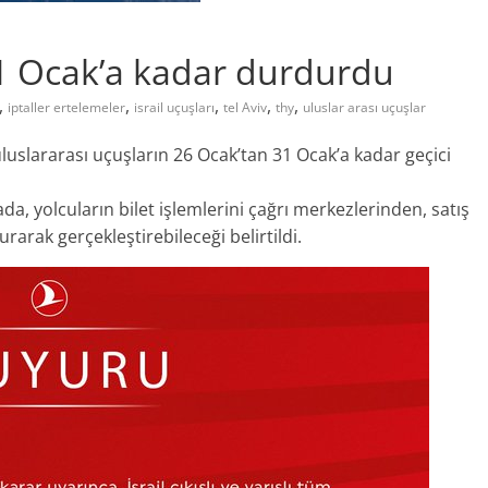
 31 Ocak’a kadar durdurdu
,
,
,
,
,
iptaller ertelemeler
israil uçuşları
tel Aviv
thy
uluslar arası uçuşlar
m uluslararası uçuşların 26 Ocak’tan 31 Ocak’a kadar geçici
a, yolcuların bilet işlemlerini çağrı merkezlerinden, satış
rarak gerçekleştirebileceği belirtildi.