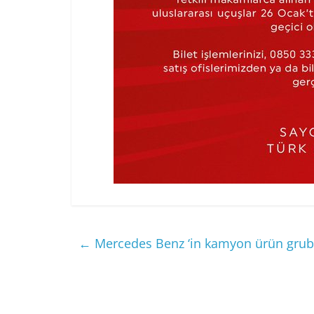
←
Mercedes Benz ‘in kamyon ürün grubu, 