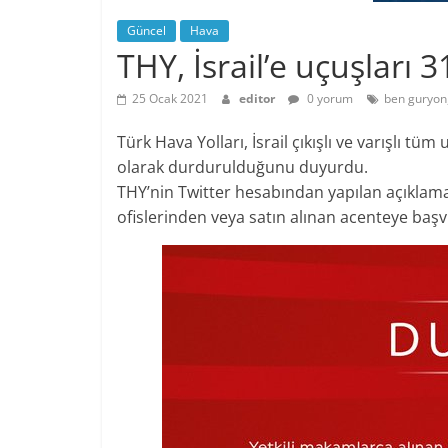
Güncel
Hava
THY, İsrail’e uçuşları
25 Ocak 2021
editor
0 yorum
ben guryon
Türk Hava Yolları, İsrail çıkışlı ve varışlı tü
olarak durdurulduğunu duyurdu.
THY’nin Twitter hesabından yapılan açıklamad
ofislerinden veya satın alınan acenteye başvu