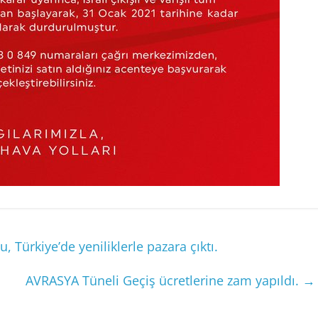
Türkiye’de yeniliklerle pazara çıktı.
AVRASYA Tüneli Geçiş ücretlerine zam yapıldı.
→