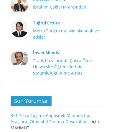
İbrahim Çağlar’ın ardından
Tuğrul Ertürk
Metro Turizm muavin skandalı ve
etkileri
İhsan Memiş
Trafik Kazalarında Çokça Ölen
Üniversite Öğrencilerinin
Sorumluluğu Kime Aittir?
Son Yorumlar
8+1 Yolcu Taşıma Kapasiteli Minibüs tipi
Araçların Otomobil Sınıfına Düşürülmesi
için
MAHMUT