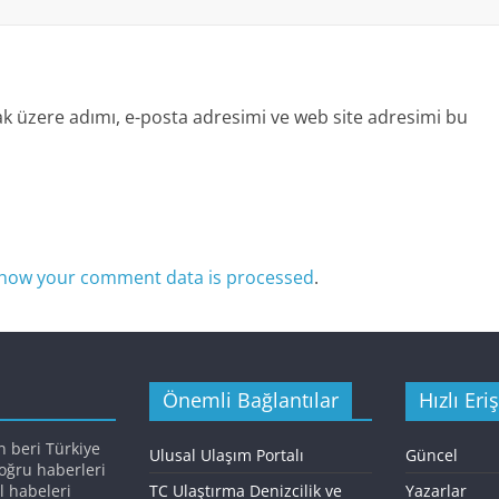
k üzere adımı, e-posta adresimi ve web site adresimi bu
how your comment data is processed
.
Önemli Bağlantılar
Hızlı Eri
n beri Türkiye
Ulusal Ulaşım Portalı
Güncel
doğru haberleri
l habeleri
TC Ulaştırma Denizcilik ve
Yazarlar