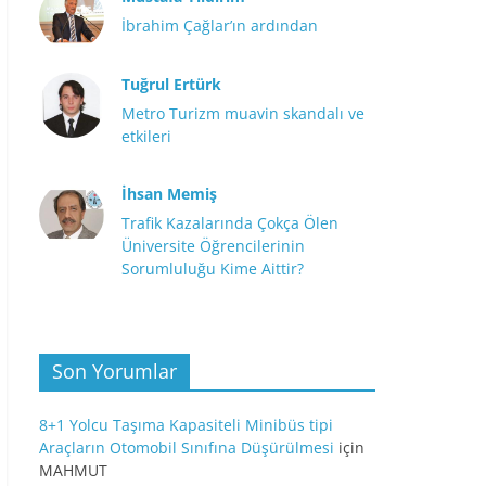
İbrahim Çağlar’ın ardından
Tuğrul Ertürk
Metro Turizm muavin skandalı ve
etkileri
İhsan Memiş
Trafik Kazalarında Çokça Ölen
Üniversite Öğrencilerinin
Sorumluluğu Kime Aittir?
Son Yorumlar
8+1 Yolcu Taşıma Kapasiteli Minibüs tipi
Araçların Otomobil Sınıfına Düşürülmesi
için
MAHMUT