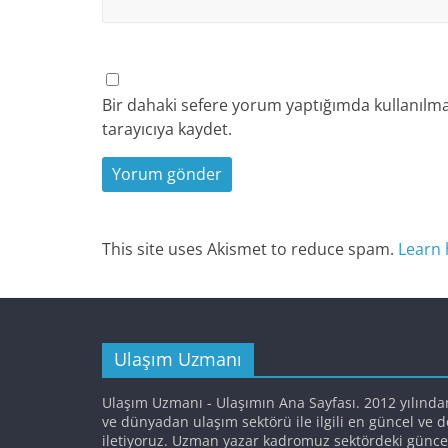
Bir dahaki sefere yorum yaptığımda kullanılma
tarayıcıya kaydet.
This site uses Akismet to reduce spam.
Learn 
Ulaşım Uzmanı
Ulaşım Uzmanı - Ulaşımın Ana Sayfası. 2012 yılında
ve dünyadan ulaşım sektörü ile ilgili en güncel ve 
iletiyoruz. Uzman yazar kadromuz sektördeki günce