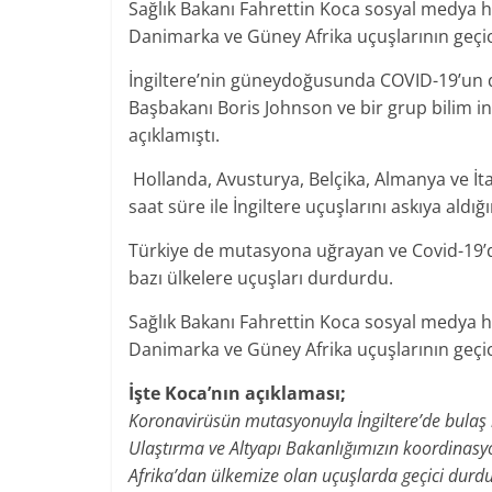
Sağlık Bakanı Fahrettin Koca sosyal medya he
Danimarka ve Güney Afrika uçuşlarının geçici
İngiltere’nin güneydoğusunda COVID-19’un dah
Başbakanı Boris Johnson ve bir grup bilim i
açıklamıştı.
Hollanda, Avusturya, Belçika, Almanya ve İt
saat süre ile İngiltere uçuşlarını askıya aldığı
Türkiye de mutasyona uğrayan ve Covid-19’dan
bazı ülkelere uçuşları durdurdu.
Sağlık Bakanı Fahrettin Koca sosyal medya he
Danimarka ve Güney Afrika uçuşlarının geçici
İşte Koca’nın açıklaması;
Koronavirüsün mutasyonuyla İngiltere’de bulaş hı
Ulaştırma ve Altyapı Bakanlığımızın koordinasy
Afrika’dan ülkemize olan uçuşlarda geçici durdu