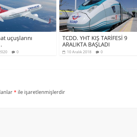
at uçuşlarını
TCDD. YHT KIŞ TARİFESİ 9
.
ARALIKTA BAŞLADI
2020
0
10 Aralık 2018
0
lanlar
*
ile işaretlenmişlerdir