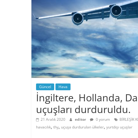
Güncel
Hava
İngiltere, Hollanda, 
uçuşları durduruldu.
21 Aralık 2020
editor
0 yorum
BİRLEŞİK K
,
,
,
havacılık
thy
uçuşa durdurulan ülkeler
yurtdışı uçuşlar