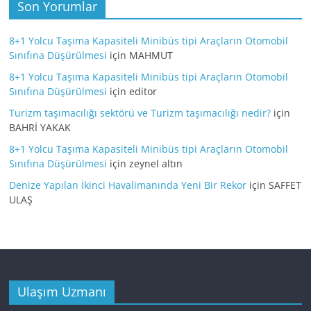
Son Yorumlar
8+1 Yolcu Taşıma Kapasiteli Minibüs tipi Araçların Otomobil
Sınıfına Düşürülmesi
için
MAHMUT
8+1 Yolcu Taşıma Kapasiteli Minibüs tipi Araçların Otomobil
Sınıfına Düşürülmesi
için
editor
Turizm taşımacılığı sektörü ve Turizm taşımacılığı nedir?
için
BAHRİ YAKAK
8+1 Yolcu Taşıma Kapasiteli Minibüs tipi Araçların Otomobil
Sınıfına Düşürülmesi
için
zeynel altın
Denize Yapılan İkinci Havalimanında Yeni Bir Rekor
için
SAFFET
ULAŞ
Ulaşım Uzmanı