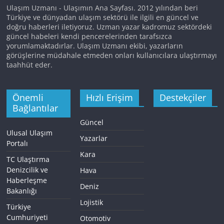
Ulaşım Uzmanı - Ulaşımın Ana Sayfası. 2012 yılından beri
Türkiye ve dünyadan ulaşım sektörü ile ilgili en güncel ve
doğru haberleri iletiyoruz. Uzman yazar kadromuz sektördeki
güncel habeleri kendi pencerelerinden tarafsızca
yorumlamaktadırlar. Ulaşım Uzmanı ekibi, yazarların
görüşlerine müdahale etmeden onları kullanıcılara ulaştırmayı
taahhüt eder.
Önemli
Hızlı Erişim
Destekçiler
Bağlantılar
Güncel
Ulusal Ulaşım
Yazarlar
Portalı
Kara
TC Ulaştırma
Denizcilik ve
Hava
Haberleşme
Deniz
Bakanlığı
Lojistik
Türkiye
Cumhuriyeti
Otomotiv