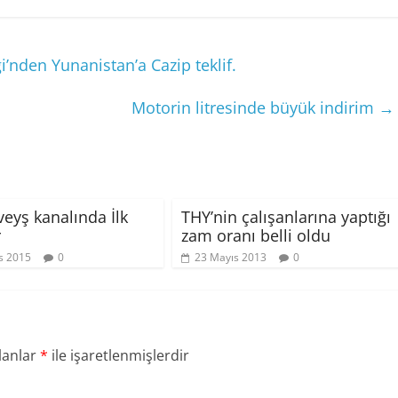
’nden Yunanistan’a Cazip teklif.
Motorin litresinde büyük indirim
→
veyş kanalında İlk
THY’nin çalışanlarına yaptığı
r
zam oranı belli oldu
s 2015
0
23 Mayıs 2013
0
lanlar
*
ile işaretlenmişlerdir