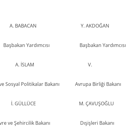
BABACAN Y. AKDOĞAN
şbakan Yardımcısı Başbakan Yardı
. İSLAM V.
Politikalar Bakanı Avrupa Birliği Bakanı B
ÜLLÜCE M. ÇAVUŞOĞL
kanı Çevre ve Şehircilik Bakanı Dışişleri