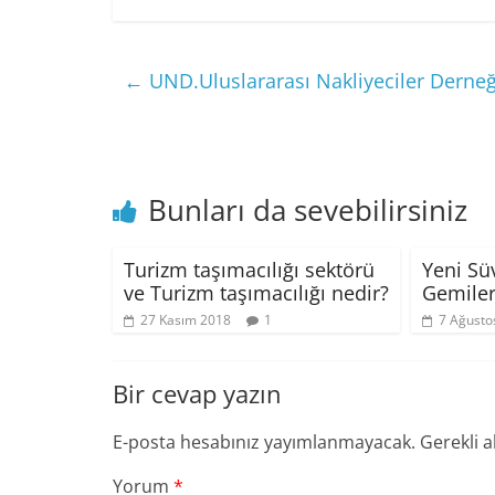
←
UND.Uluslararası Nakliyeciler Derneği
Bunları da sevebilirsiniz
Turizm taşımacılığı sektörü
Yeni Sü
ve Turizm taşımacılığı nedir?
Gemile
27 Kasım 2018
1
7 Ağusto
Bir cevap yazın
E-posta hesabınız yayımlanmayacak.
Gerekli a
Yorum
*