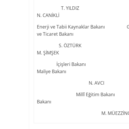
T. YILDIZ A.
N. CANİKLİ
Enerji ve Tabii Kaynaklar Bakanı Ge
ve Ticaret Bakanı
S. ÖZTÜRK 
M. ŞİMŞEK
İçişleri Bakanı Kalk
Maliye Bakanı
N. AVCI İ.
Millî Eğitim Bakanı Mil
Bakanı
M. MÜEZZİNO