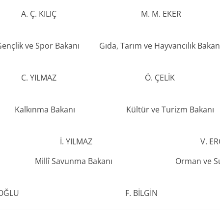
 Ç. KILIÇ M. M. 
nçlik ve Spor Bakanı Gıda, Tarım ve Hayvancılık Ba
C. YILMAZ Ö. ÇE
ınma Bakanı Kültür ve Turizm
 YILMAZ V. EROĞ
lî Savunma Bakanı Orman ve Su İş
ĞLU F. BİLGİN