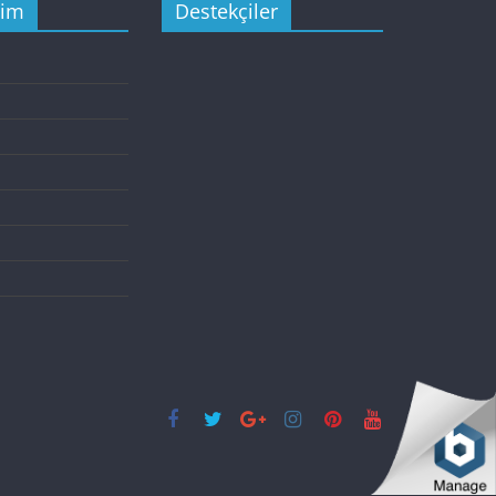
şim
Destekçiler