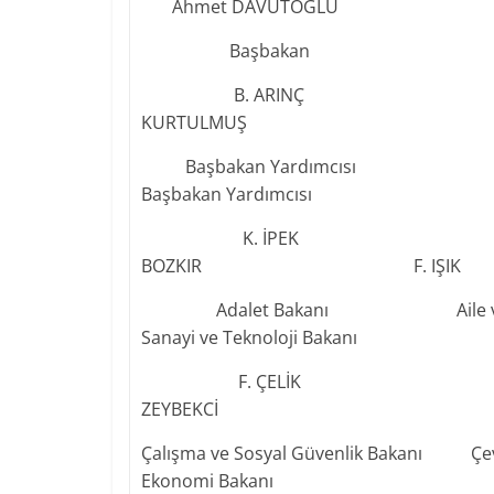
Ahmet DAVUTOĞLU
Başbakan
B. ARINÇ A. 
KURTULMUŞ
Başbakan Yardımcısı Ba
Başbakan Yardımcısı
K. İPEK A
BOZKIR F. IŞIK
Adalet Bakanı Aile ve Sosyal 
Sanayi ve Teknoloji Bakanı
F. ÇELİK İ. G
ZEYBEKCİ
Çalışma ve Sosyal Güvenlik Ba
Ekonomi Bakanı