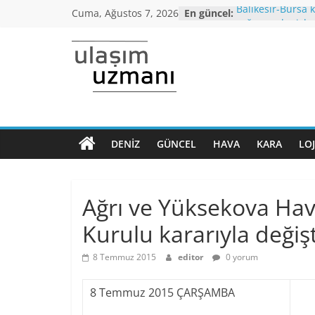
Skip
Cuma, Ağustos 7, 2026
En güncel:
Balıkesir-Bursa 
to
yağışı nedeniyle 
Araç kuyruğu 25 
content
Bursa’dan İstanb
Ulaşım
otobüs seferi baş
İstanbul’da Topl
araçlarında 65 Y
Uzmanı
altı,seyahat yasağ
Koronavirüs ile
Dönem Normaleş
DENIZ
GÜNCEL
HAVA
KARA
LOJ
Ulaşımın
kriterleri açıklan
ana
Yüksek Hızlı Tre
normalleşme dön
sayfası
Ağrı ve Yüksekova Hav
Kurulu kararıyla değişt
8 Temmuz 2015
editor
0 yorum
8 Temmuz 2015 ÇARŞAMBA