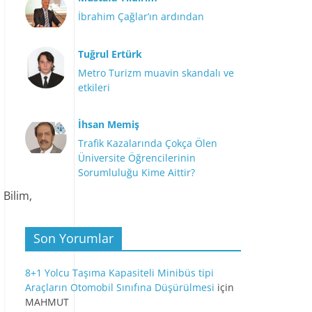
İbrahim Çağlar’ın ardından
Tuğrul Ertürk
 N.
Metro Turizm muavin skandalı ve
etkileri
mcısı
İhsan Memiş
Trafik Kazalarında Çokça Ölen
Üniversite Öğrencilerinin
Sorumluluğu Kime Aittir?
ilim,
Son Yorumlar
U N.
8+1 Yolcu Taşıma Kapasiteli Minibüs tipi
 Bakanı
Araçların Otomobil Sınıfına Düşürülmesi
için
MAHMUT