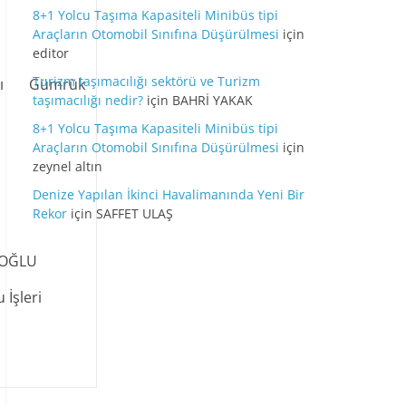
8+1 Yolcu Taşıma Kapasiteli Minibüs tipi
EKER
Araçların Otomobil Sınıfına Düşürülmesi
için
editor
Turizm taşımacılığı sektörü ve Turizm
kanı Gümrük
taşımacılığı nedir?
için
BAHRİ YAKAK
8+1 Yolcu Taşıma Kapasiteli Minibüs tipi
LİK
Araçların Otomobil Sınıfına Düşürülmesi
için
zeynel altın
Denize Yapılan İkinci Havalimanında Yeni Bir
 Bakanı
Rekor
için
SAFFET ULAŞ
LU
leri