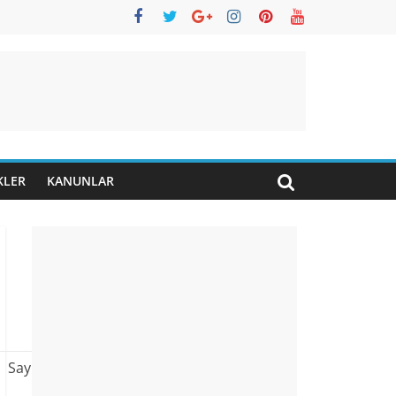
KLER
KANUNLAR
Sayı : 29410