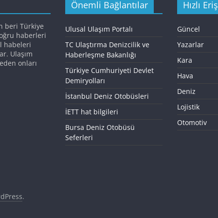
Önemli Bağlantılar
Hızlı Eri
n beri Türkiye
Ulusal Ulaşım Portalı
Güncel
doğru haberleri
l habeleri
TC Ulaştırma Denizcilik ve
Yazarlar
ar. Ulaşım
Haberleşme Bakanlığı
Kara
eden onları
Türkiye Cumhuriyeti Devlet
Hava
Demiryolları
Deniz
İstanbul Deniz Otobüsleri
Lojistik
İETT hat bilgileri
Otomotiv
Bursa Deniz Otobüsü
Seferleri
dPress
.