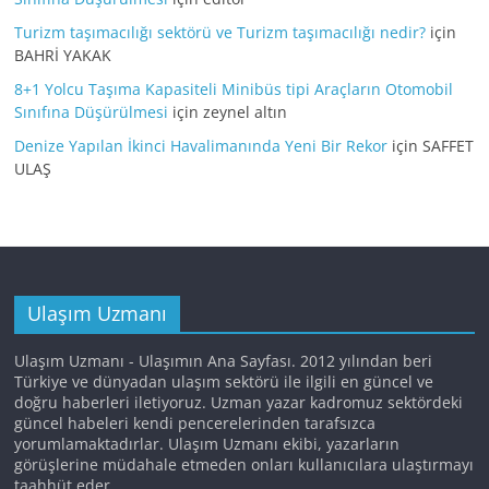
Turizm taşımacılığı sektörü ve Turizm taşımacılığı nedir?
için
BAHRİ YAKAK
8+1 Yolcu Taşıma Kapasiteli Minibüs tipi Araçların Otomobil
Sınıfına Düşürülmesi
için
zeynel altın
Denize Yapılan İkinci Havalimanında Yeni Bir Rekor
için
SAFFET
ULAŞ
Ulaşım Uzmanı
Ulaşım Uzmanı - Ulaşımın Ana Sayfası. 2012 yılından beri
Türkiye ve dünyadan ulaşım sektörü ile ilgili en güncel ve
doğru haberleri iletiyoruz. Uzman yazar kadromuz sektördeki
güncel habeleri kendi pencerelerinden tarafsızca
yorumlamaktadırlar. Ulaşım Uzmanı ekibi, yazarların
görüşlerine müdahale etmeden onları kullanıcılara ulaştırmayı
taahhüt eder.