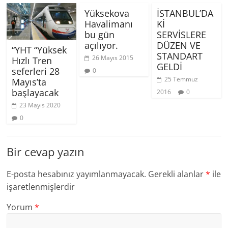
Yüksekova
İSTANBUL’DA
Havalimanı
Kİ
bu gün
SERVİSLERE
açılıyor.
DÜZEN VE
“YHT “Yüksek
STANDART
26 Mayıs 2015
Hızlı Tren
GELDİ
seferleri 28
0
25 Temmuz
Mayıs’ta
başlayacak
2016
0
23 Mayıs 2020
0
Bir cevap yazın
E-posta hesabınız yayımlanmayacak.
Gerekli alanlar
*
ile
işaretlenmişlerdir
Yorum
*