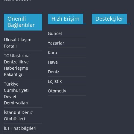
Önemli
Hızlı Erişim
Destekçiler
Bağlantılar
Güncel
Ulusal Ulaşım
Yazarlar
Portalı
Kara
TC Ulaştırma
Denizcilik ve
Hava
Haberleşme
Deniz
Bakanlığı
Lojistik
Türkiye
Cumhuriyeti
Otomotiv
Devlet
Demiryolları
İstanbul Deniz
Otobüsleri
İETT hat bilgileri