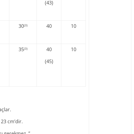
(43)
30
40
10
(3)
35
40
10
(3)
(45)
açlar.
 23 cm’dir.
ı gerekmez. ”