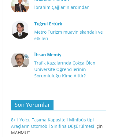
İbrahim Çağlar’ın ardından
Tuğrul Ertürk
Metro Turizm muavin skandalı ve
etkileri
İhsan Memiş
Trafik Kazalarında Çokça Ölen
Üniversite Öğrencilerinin
Sorumluluğu Kime Aittir?
Son Yorumlar
8+1 Yolcu Taşıma Kapasiteli Minibüs tipi
Araçların Otomobil Sınıfına Düşürülmesi
için
MAHMUT