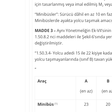
için tasarlanmış veya imal edilmiş M
vey
2
“Minibüsler”: Sürücü dâhil en az 10 en fazl
Minibüslerde ayakta yolcu taşımak amacı
MADDE 3 –
Aynı Yönetmeliğin Ek-VII’sinin 1
1.50.8.2 nci maddeleri ile Şekil-6’sında ye
değiştirilmiştir.
“1.50.3.4- Yolcu adedi 15 ile 22 kişiye kada
yolcu taşımayanlarında (sınıf B) tavan yük
“
Araç
A
B
(en az)
(en a
Minibüs
23
20
(1)