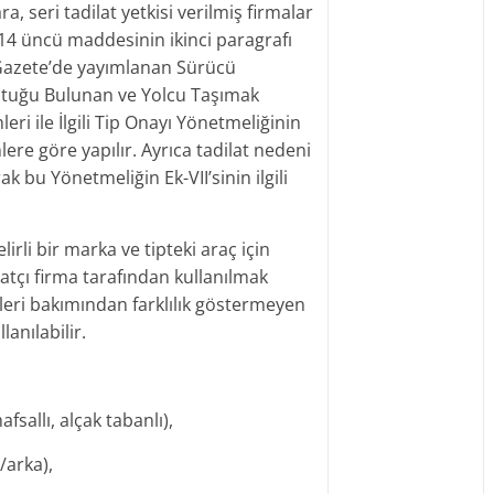
a, seri tadilat yetkisi verilmiş firmalar
14 üncü maddesinin ikinci paragrafı
î Gazete’de yayımlanan Sürücü
oltuğu Bulunan ve Yolcu Taşımak
ri ile İlgili Tip Onayı Yönetmeliğinin
lere göre yapılır. Ayrıca tadilat nedeni
ak bu Yönetmeliğin Ek-VII’sinin ilgili
lirli bir marka ve tipteki araç için
latçı firma tarafından kullanılmak
ikleri bakımından farklılık göstermeyen
lanılabilir.
fsallı, alçak tabanlı),
/arka),