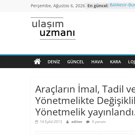
Skip
Perşembe, Ağustos 6, 2026
En güncel:
Balıkesir-Bu
to
yağışı neden
Araç kuyruğu
content
Bursa’dan İs
Ulaşım
otobüs seferi
İstanbul’da 
araçlarında 
Uzmanı
altı,seyahat 
Koronavirüs
Dönem Norm
DENIZ
GÜNCEL
HAVA
KARA
LOJ
Ulaşımın
kriterleri açı
ana
Yüksek Hızlı
normalleşme
sayfası
Araçların İmal, Tadil 
Yönetmelikte Değişikl
Yönetmelik yayınlandı
14 Eylül 2013
editor
0 yorum