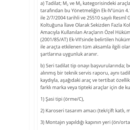
a) Tadilat; M
ve M
kategorisindeki araçlar
2
3
tarafından bu Yönetmeliğin Ek-IV’ünün 4.
ile 2/7/2004 tarihli ve 25510 sayılı Resm
Koltuğuna İlave Olarak Sekizden Fazla K
Amacıyla Kullanılan Araçların Özel Hükümle
(2001/85/AT) Ek-VII’sinde belirtilen hüküm
ile araçta etkilenen tüm aksamla ilgili olar
şartlarına uygunluk aranır.
b) Seri tadilat tip onayı başvurularında; be
alınmış bir teknik servis raporu, aynı tadi
kaydıyla, aşağıdaki araç ve tertibat özell
farklı marka veya tipteki araçlar için de kul
1) Şasi tipi (örme/C),
2) Karoseri tasarım amacı (tek/çift katlı, ma
3) Montajın yapıldığı kapının yeri (ön/orta