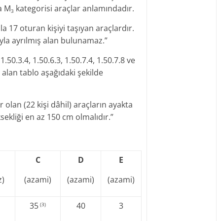
a M
kategorisi araçlar anlamındadır.
3
a 17 oturan kişiyi taşıyan araçlardır.
yla ayrılmış alan bulunamaz.”
.50.3.4, 1.50.6.3, 1.50.7.4, 1.50.7.8 ve
r alan tablo aşağıdaki şekilde
r olan (22 kişi dâhil) araçların ayakta
sekliği en az 150 cm olmalıdır.”
C
D
E
z)
(azami)
(azami)
(azami)
35
40
3
(3)