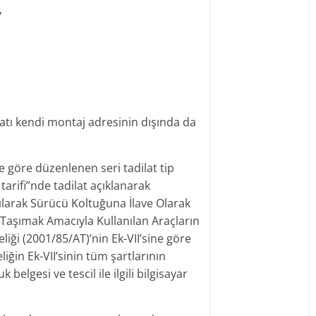
,
dilatı kendi montaj adresinin dışında da
e göre düzenlenen seri tadilat tip
tarifi”nde tadilat açıklanarak
zılarak Sürücü Koltuğuna İlave Olarak
Taşımak Amacıyla Kullanılan Araçların
liği (2001/85/AT)’nin Ek-VII’sine göre
iğin Ek-VII’sinin tüm şartlarının
lgesi ve tescil ile ilgili bilgisayar