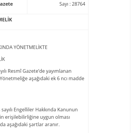
azete
Sayı : 28764
ELİK
KKINDA YÖNETMELİKTE
İK
ayılı Resmî Gazete’de yayımlanan
a Yönetmeliğe aşağıdaki ek 6 ncı madde
8 sayılı Engelliler Hakkında Kanunun
n erişilebilirliğine uygun olması
da aşağıdaki şartlar aranır.