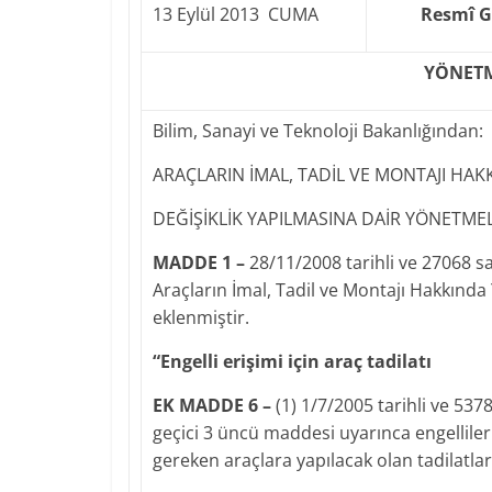
13 Eylül 2013 CUMA
Resmî G
YÖNETM
Bilim, Sanayi ve Teknoloji Bakanlığından:
ARAÇLARIN İMAL, TADİL VE MONTAJI HA
DEĞİŞİKLİK YAPILMASINA DAİR YÖNETMEL
MADDE 1 –
28/11/2008 tarihli ve 27068 s
Araçların İmal, Tadil ve Montajı Hakkınd
eklenmiştir.
“Engelli erişimi için araç tadilatı
EK MADDE 6 –
(1) 1/7/2005 tarihli ve 537
geçici 3 üncü maddesi uyarınca engellileri
gereken araçlara yapılacak olan tadilatlar