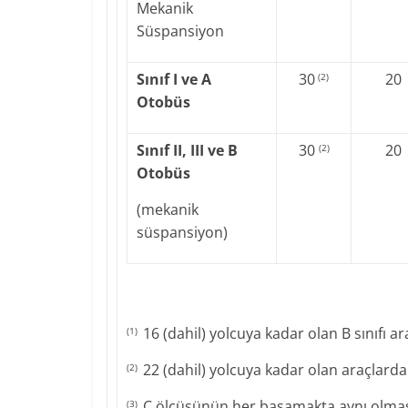
Mekanik
Süspansiyon
Sınıf I ve A
30
20
(2)
Otobüs
Sınıf II, III ve B
30
20
(2)
Otobüs
(mekanik
süspansiyon)
16 (dahil
) yolcuya kadar olan B sınıfı ar
(1)
22 (dahil
) yolcuya kadar olan araçlarda
(2)
C ölçüsünün her basamakta aynı olmas
(3)