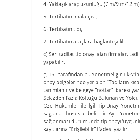
4) Yaklaşık araç uzunluğu (7 m/9 m/12 m)
5) Tertibatın imalatçısı,
6) Tertibatın tipi,
7) Tertibatın araçlara bağlantı şekli.
c) Seri tadilat tip onayı alan firmalar, ta
yapabilir.
ç) TSE tarafından bu Yönetmeliğin Ek-V’in
onay belgelerinde yer alan “Tadilatın kısa 
tanımlanır ve belgeye “notlar” ibaresi ya
Sekizden Fazla Koltuğu Bulunan ve Yolcu 
Özel Hükümleri ile İlgili Tip Onayı Yönetme
sağlanan hususlar belirtilir. Aynı Yönetmel
sağlanması durumunda tip onayı/uygunluk be
kayıtlarına “Erişilebilir” ifadesi yazılır.