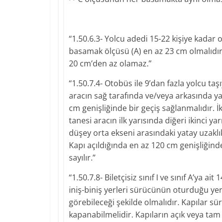
“1.50.6.3- Yolcu adedi 15-22 kişiye kadar ol
basamak ölçüsü (A) en az 23 cm olmalıdır.
20 cm’den az olamaz.”
“1.50.7.4- Otobüs ile 9’dan fazla yolcu taş
aracın sağ tarafında ve/veya arkasında yap
cm genişliğinde bir geçiş sağlanmalıdır. İk
tanesi aracın ilk yarısında diğeri ikinci ya
düşey orta ekseni arasındaki yatay uzakl
Kapı açıldığında en az 120 cm genişliğinde
sayılır.”
“1.50.7.8- Biletçisiz sınıf I ve sınıf A’ya ai
iniş-biniş yerleri sürücünün oturduğu yerd
görebileceği şekilde olmalıdır. Kapılar 
kapanabilmelidir. Kapıların açık veya tam