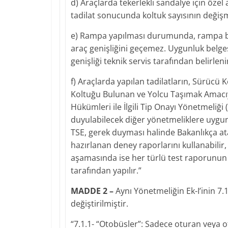
d) Araçlarda tekerlekli sandalye için öze
tadilat sonucunda koltuk sayısının değişm
e) Rampa yapılması durumunda, rampa b
araç genişliğini geçemez. Uygunluk belg
genişliği teknik servis tarafından belirleni
f) Araçlarda yapılan tadilatların, Sürücü 
Koltuğu Bulunan ve Yolcu Taşımak Amacıyl
Hükümleri ile İlgili Tip Onayı Yönetmeliği
duyulabilecek diğer yönetmeliklere uygu
TSE, gerek duyması halinde Bakanlıkça at
hazırlanan deney raporlarını kullanabilir, 
aşamasında ise her türlü test raporunun
tarafından yapılır.”
MADDE 2 –
Aynı Yönetmeliğin Ek-I’inin 7.
değiştirilmiştir.
“7.1.1- “Otobüsler”: Sadece oturan veya o