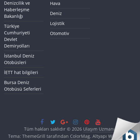
Denizcilik ve
Hava
Haberleşme
Deniz
Bakanlığı
Lojistik
Türkiye
Cumhuriyeti
Otomotiv
Devlet
Demiryolları
İstanbul Deniz
Otobüsleri
İETT hat bilgileri
Bursa Deniz
Otobüsü Seferleri
Tüm hakları saklıdır © 2026
Ulaşım Uzmanı
.
Tema: ThemeGrill tarafından
ColorMag
. Altyapı
WordPress
.