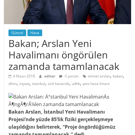
Güncel
Hava
Bakan; Arslan Yeni
Havalimanı öngörülen
zamanda tamamlanacak
,
,
4 Nisan 2018
editor
0 yorum
ahmet arslan
bakan
,
,
,
,
,
dhmi
inşaat
istanbul
sivil havacılık
udhb
yeni hava limanı
Bakan Arslan, İstanbul Yeni Havalimanı
Projesi’nde yüzde 85’lik fiziki gerçekleşmeye
ulaşıldığını belirterek, “Proje öngördüğümüz
zamanda tamamlanacak.” dedi.