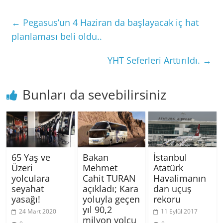
←
Pegasus’un 4 Haziran da başlayacak iç hat
planlaması beli oldu..
YHT Seferleri Arttırıldı.
→
Bunları da sevebilirsiniz
65 Yaş ve
Bakan
İstanbul
Üzeri
Mehmet
Atatürk
yolculara
Cahit TURAN
Havalimanın
seyahat
açıkladı; Kara
dan uçuş
yasağı!
yoluyla geçen
rekoru
yıl 90,2
24 Mart 2020
11 Eylül 2017
milyon yolcu