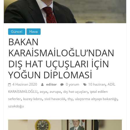
Güncel
Hava
BAKAN
KARAİSMAİLOĞLU’NDAN
DIŞ HAT UÇUŞLARI İÇİN
YOĞUN DİPLOMASİ
,
4 Haziran 2020
editor
0 yorum
10 haziran
ADİL
,
,
,
,
KARAİSMAİLOĞLU
asya
avrupa
dış hat uçuşları
iptal edilen
,
,
,
,
,
seferler
kuzey kıbrıs
sivil havacılık
thy
ulaştırma altyapı bakanlığı
uzakdoğu