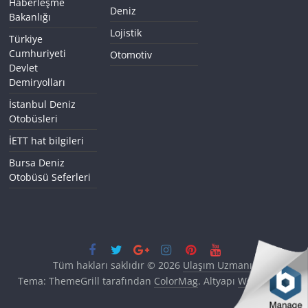
Haberleşme
Deniz
Bakanlığı
Lojistik
Türkiye
Cumhuriyeti
Otomotiv
Devlet
Demiryolları
İstanbul Deniz
Otobüsleri
İETT hat bilgileri
Bursa Deniz
Otobüsü Seferleri
Tüm hakları saklıdır © 2026
Ulaşım Uzmanı
.
Tema: ThemeGrill tarafından
ColorMag
. Altyapı
WordPress
.