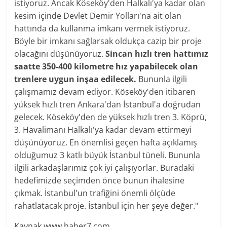
istiyoruz. Ancak Köseköy'den Halkalı'ya kadar olan
kesim içinde Devlet Demir Yolları'na ait olan
hattında da kullanma imkanı vermek istiyoruz.
Böyle bir imkanı sağlarsak oldukça cazip bir proje
olacağını düşünüyoruz.
Sincan hızlı tren hattımız
saatte 350-400 kilometre hız yapabilecek olan
trenlere
uygun
inşaa edilecek.
Bununla ilgili
çalışmamız devam ediyor. Köseköy'den itibaren
yüksek hızlı tren Ankara'dan İstanbul'a doğrudan
gelecek. Köseköy'den de yüksek hızlı tren 3. Köprü,
3. Havalimanı Halkalı'ya kadar devam ettirmeyi
düşünüyoruz. En önemlisi geçen hafta açıklamış
olduğumuz 3 katlı büyük İstanbul tüneli. Bununla
ilgili arkadaşlarımız çok iyi çalışıyorlar. Buradaki
hedefimizde seçimden önce bunun ihalesine
çıkmak. İstanbul'un trafiğini önemli ölçüde
rahatlatacak
proje. İstanbul için her şeye değer."
Kaynak.www.haber7.com