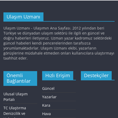
Ulaşım Uzmanı
Ulaşım Uzmanı - Ulaşımın Ana Sayfası. 2012 yılından beri
Türkiye ve dünyadan ulaşım sektörü ile ilgili en güncel ve
doğru haberleri iletiyoruz. Uzman yazar kadromuz sektördeki
güncel habeleri kendi pencerelerinden tarafsızca
yorumlamaktadırlar. Ulaşım Uzmanı ekibi, yazarların
görüşlerine müdahale etmeden onları kullanıcılara ulaştırmayı
taahhüt eder.
Önemli
Hızlı Erişim
Destekçiler
Bağlantılar
Güncel
Ulusal Ulaşım
Yazarlar
Portalı
Kara
TC Ulaştırma
Denizcilik ve
Hava