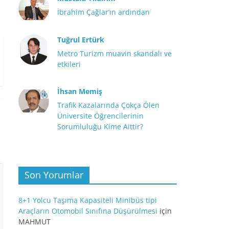
İbrahim Çağlar’ın ardından
Tuğrul Ertürk
Metro Turizm muavin skandalı ve
etkileri
İhsan Memiş
Trafik Kazalarında Çokça Ölen
Üniversite Öğrencilerinin
Sorumluluğu Kime Aittir?
Son Yorumlar
8+1 Yolcu Taşıma Kapasiteli Minibüs tipi
Araçların Otomobil Sınıfına Düşürülmesi
için
MAHMUT