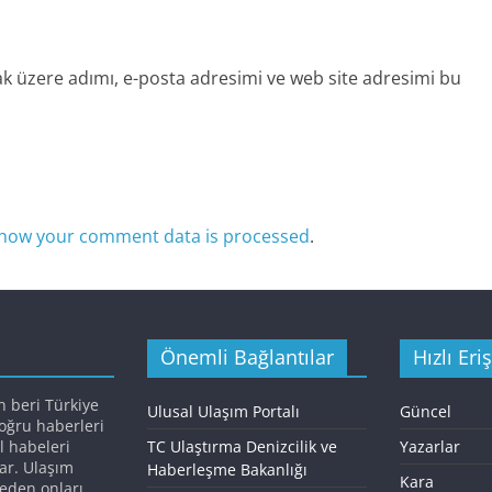
k üzere adımı, e-posta adresimi ve web site adresimi bu
how your comment data is processed
.
Önemli Bağlantılar
Hızlı Eri
n beri Türkiye
Ulusal Ulaşım Portalı
Güncel
doğru haberleri
l habeleri
TC Ulaştırma Denizcilik ve
Yazarlar
ar. Ulaşım
Haberleşme Bakanlığı
Kara
eden onları