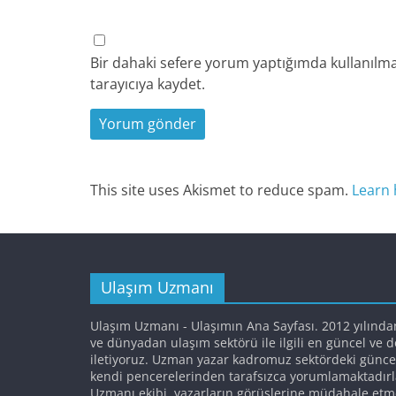
Bir dahaki sefere yorum yaptığımda kullanılma
tarayıcıya kaydet.
This site uses Akismet to reduce spam.
Learn 
Ulaşım Uzmanı
Ulaşım Uzmanı - Ulaşımın Ana Sayfası. 2012 yılında
ve dünyadan ulaşım sektörü ile ilgili en güncel ve 
iletiyoruz. Uzman yazar kadromuz sektördeki günce
kendi pencerelerinden tarafsızca yorumlamaktadırl
Uzmanı ekibi, yazarların görüşlerine müdahale etm