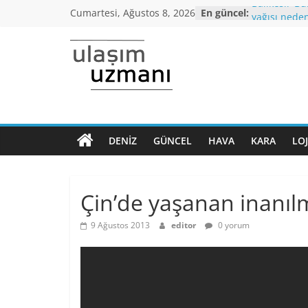
Skip
Balıkesir-Bu
Cumartesi, Ağustos 8, 2026
En güncel:
to
yağışı neden
Araç kuyruğ
content
Bursa’dan İ
otobüs seferi
Ulaşım
İstanbul’da
araçlarında 
Uzmanı
altı,seyahat 
Koronavirüs
Dönem Norm
DENIZ
GÜNCEL
HAVA
KARA
LOJ
Ulaşımın
kriterleri aç
ana
Yüksek Hızlı
normalleşme
sayfası
Çin’de yaşanan inanıl
9 Ağustos 2013
editor
0 yorum