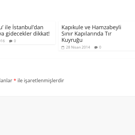
’ ile İstanbul’dan
Kapıkule ve Hamzabeyli
a gidecekler dikkat!
Sınır Kapılarında Tır
Kuyruğu
016
0
28 Nisan 2014
0
lanlar
*
ile işaretlenmişlerdir