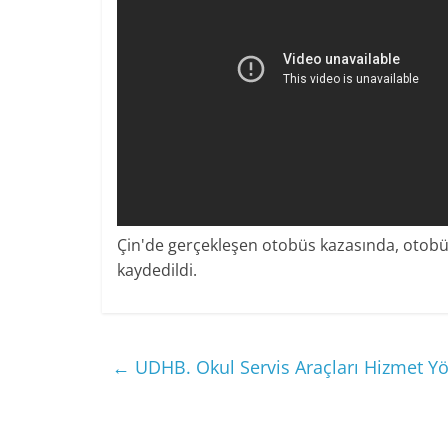
Çin'de gerçekleşen otobüs kazasında, otob
kaydedildi.
←
UDHB. Okul Servis Araçları Hizmet Yön