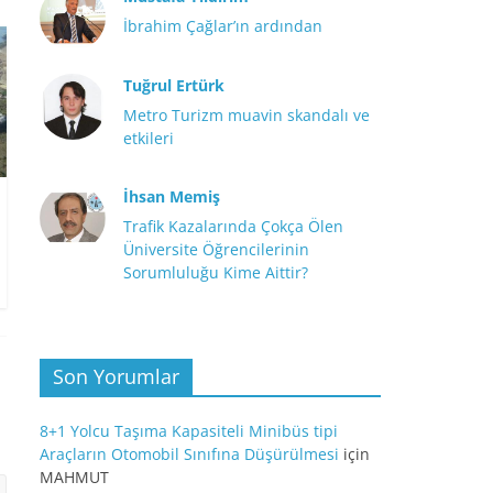
İbrahim Çağlar’ın ardından
Tuğrul Ertürk
Metro Turizm muavin skandalı ve
etkileri
İhsan Memiş
Trafik Kazalarında Çokça Ölen
Üniversite Öğrencilerinin
Sorumluluğu Kime Aittir?
Son Yorumlar
8+1 Yolcu Taşıma Kapasiteli Minibüs tipi
Araçların Otomobil Sınıfına Düşürülmesi
için
MAHMUT