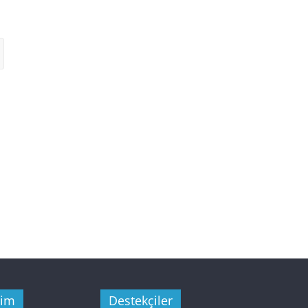
şim
Destekçiler