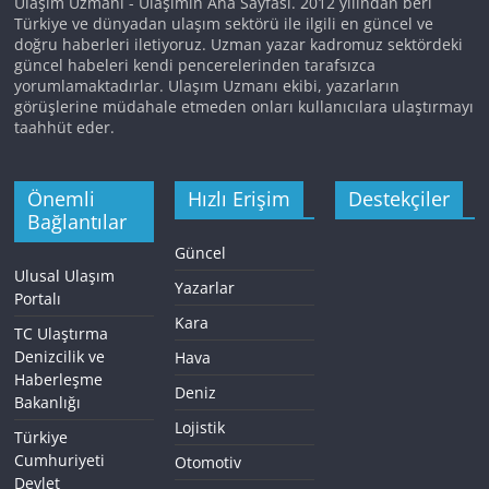
Ulaşım Uzmanı - Ulaşımın Ana Sayfası. 2012 yılından beri
Türkiye ve dünyadan ulaşım sektörü ile ilgili en güncel ve
doğru haberleri iletiyoruz. Uzman yazar kadromuz sektördeki
güncel habeleri kendi pencerelerinden tarafsızca
yorumlamaktadırlar. Ulaşım Uzmanı ekibi, yazarların
görüşlerine müdahale etmeden onları kullanıcılara ulaştırmayı
taahhüt eder.
Önemli
Hızlı Erişim
Destekçiler
Bağlantılar
Güncel
Ulusal Ulaşım
Yazarlar
Portalı
Kara
TC Ulaştırma
Denizcilik ve
Hava
Haberleşme
Deniz
Bakanlığı
Lojistik
Türkiye
Cumhuriyeti
Otomotiv
Devlet