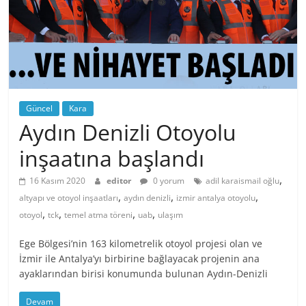
Güncel
Kara
Aydın Denizli Otoyolu
inşaatına başlandı
,
16 Kasım 2020
editor
0 yorum
adil karaismail oğlu
,
,
,
altyapı ve otoyol inşaatları
aydın denizli
izmir antalya otoyolu
,
,
,
,
otoyol
tck
temel atma töreni
uab
ulaşım
Ege Bölgesi’nin 163 kilometrelik otoyol projesi olan ve
İzmir ile Antalya’yı birbirine bağlayacak projenin ana
ayaklarından birisi konumunda bulunan Aydın-Denizli
Devam