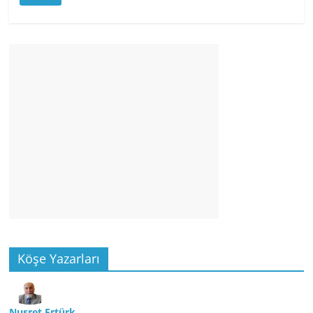
Köşe Yazarları
Nusret Ertürk