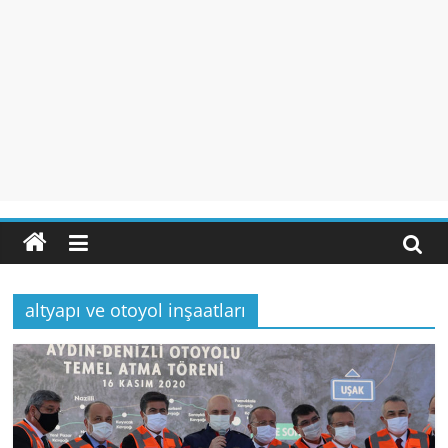
altyapı ve otoyol inşaatları