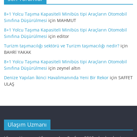
8+1 Yolcu Taşıma Kapasiteli Minibüs tipi Araçların Otomobil
Sınıfına Düşürülmesi
için
MAHMUT
8+1 Yolcu Taşıma Kapasiteli Minibüs tipi Araçların Otomobil
Sınıfına Düşürülmesi
için
editor
Turizm taşımacılığı sektörü ve Turizm taşımacılığı nedir?
için
BAHRİ YAKAK
8+1 Yolcu Taşıma Kapasiteli Minibüs tipi Araçların Otomobil
Sınıfına Düşürülmesi
için
zeynel altın
Denize Yapılan İkinci Havalimanında Yeni Bir Rekor
için
SAFFET
ULAŞ
Ulaşım Uzmanı