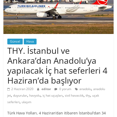
Güncel
Hava
THY. İstanbul ve
Ankara’dan Anadolu’ya
yapılacak İç hat seferleri 4
Haziran’da başlıyor
,
2 Haziran 2020
editor
0 yorum
anadolu
anadolu
,
,
,
,
,
,
jet
duyurular
havyolu
iç hat uçuşları
sivil havacılık
thy
uçak
,
seferleri
ulaşım
Türk Hava Yolları, 4 Haziran’dan itibaren İstanbul’dan 34