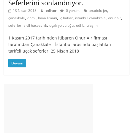
Seferlerini sonlandırıyor.
,
13 Nisan 2018
editor
0 yorum
anadolu jet
,
,
,
,
,
,
çanakkale
dhmi
hava limanı
iç hatlar
istanbul çanakkale
onur air
,
,
,
,
seferler
sivil hacvacılık
uçak yolculuğu
udhb
ulaşım
1 Kasım 2017 tarihinden itibaren Onur Air firması
tarafından Çanakkale – İstanbul arasında başlatılan
tarifeli uçak seferleri 25 Nisan 2018
Devam