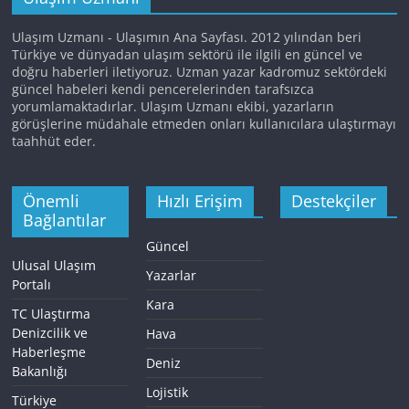
Ulaşım Uzmanı - Ulaşımın Ana Sayfası. 2012 yılından beri
Türkiye ve dünyadan ulaşım sektörü ile ilgili en güncel ve
doğru haberleri iletiyoruz. Uzman yazar kadromuz sektördeki
güncel habeleri kendi pencerelerinden tarafsızca
yorumlamaktadırlar. Ulaşım Uzmanı ekibi, yazarların
görüşlerine müdahale etmeden onları kullanıcılara ulaştırmayı
taahhüt eder.
Önemli
Hızlı Erişim
Destekçiler
Bağlantılar
Güncel
Ulusal Ulaşım
Yazarlar
Portalı
Kara
TC Ulaştırma
Denizcilik ve
Hava
Haberleşme
Deniz
Bakanlığı
Lojistik
Türkiye