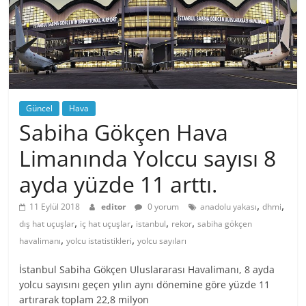
Güncel
Hava
Sabiha Gökçen Hava
Limanında Yolccu sayısı 8
ayda yüzde 11 arttı.
,
,
11 Eylül 2018
editor
0 yorum
anadolu yakası
dhmi
,
,
,
,
dış hat uçuşlar
iç hat uçuşlar
istanbul
rekor
sabiha gökçen
,
,
havalimanı
yolcu istatistikleri
yolcu sayıları
İstanbul Sabiha Gökçen Uluslararası Havalimanı, 8 ayda
yolcu sayısını geçen yılın aynı dönemine göre yüzde 11
artırarak toplam 22,8 milyon