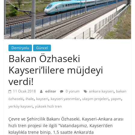
Demiryolu
Güncel
Bakan Özhaseki
Kayseri’lilere müjdeyi
verdi!
,
11 Ocak 2018
editor
0 yorum
ankara kayseri
bakan
,
,
,
,
,
,
özhaseki
ihale
kayseri
kayseri yatırımlar
ulaşım projeleri
yapım
,
yerköy kayseri
yüksek hızlı tren
Çevre ve Şehircilik Bakanı Özhaseki, Kayseri-Ankara arası
hızlı tren projesi ile ilgili “Vatandaşımız, Kayseri’den
kolaylıkla trene binip, 1,5 saatte Ankara’da