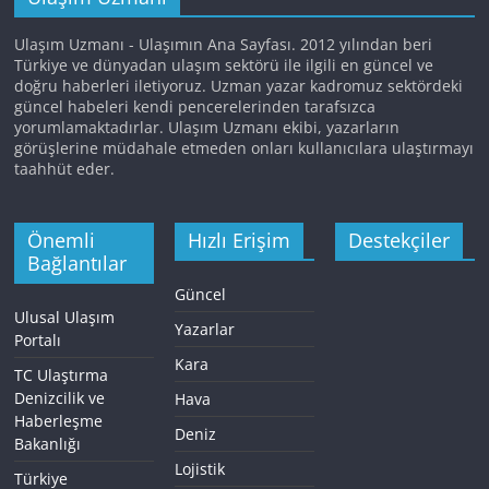
Ulaşım Uzmanı - Ulaşımın Ana Sayfası. 2012 yılından beri
Türkiye ve dünyadan ulaşım sektörü ile ilgili en güncel ve
doğru haberleri iletiyoruz. Uzman yazar kadromuz sektördeki
güncel habeleri kendi pencerelerinden tarafsızca
yorumlamaktadırlar. Ulaşım Uzmanı ekibi, yazarların
görüşlerine müdahale etmeden onları kullanıcılara ulaştırmayı
taahhüt eder.
Önemli
Hızlı Erişim
Destekçiler
Bağlantılar
Güncel
Ulusal Ulaşım
Yazarlar
Portalı
Kara
TC Ulaştırma
Denizcilik ve
Hava
Haberleşme
Deniz
Bakanlığı
Lojistik
Türkiye