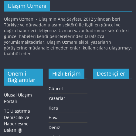
Ulaşım Uzmanı
Ulaşım Uzmanı - Ulaşımın Ana Sayfası. 2012 yılından beri
Türkiye ve dünyadan ulaşım sektörü ile ilgili en güncel ve
doğru haberleri iletiyoruz. Uzman yazar kadromuz sektördeki
güncel habeleri kendi pencerelerinden tarafsızca
yorumlamaktadırlar. Ulaşım Uzmanı ekibi, yazarların
görüşlerine müdahale etmeden onları kullanıcılara ulaştırmayı
taahhüt eder.
Önemli
Hızlı Erişim
Destekçiler
Bağlantılar
Güncel
Ulusal Ulaşım
Yazarlar
Portalı
Kara
TC Ulaştırma
Denizcilik ve
Hava
Haberleşme
Deniz
Bakanlığı