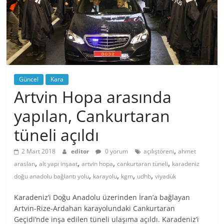
Güncel
Kara
Artvin Hopa arasında
yapılan, Cankurtaran
tüneli açıldı
,
2 Mart 2018
editor
0 yorum
açılıştöreni
ahmet
,
,
,
,
araslan
alt yapı inşaat
artvin hopa
cankurtaran tüneli
karadeniz
,
,
,
,
doğu anadolu bağlantı yolu
karayolu
kgm
udhb
viyadük
Karadeniz’i Doğu Anadolu üzerinden İran’a bağlayan
Artvin-Rize-Ardahan karayolundaki Cankurtaran
Geçidi’nde inşa edilen tüneli ulaşıma açıldı. Karadeniz’i