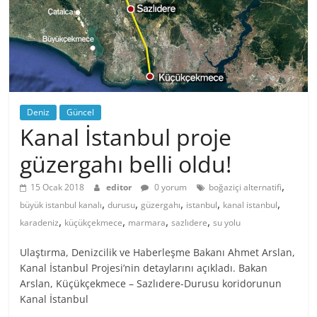
Deniz
Güncel
Kanal İstanbul proje
güzergahı belli oldu!
,
15 Ocak 2018
editor
0 yorum
boğaziçi alternatifi
,
,
,
,
,
büyük istanbul kanalı
durusu
güzergahı
istanbul
kanal istanbul
,
,
,
,
karadeniz
küçükçekmece
marmara
sazlıdere
su yolu
Ulaştırma, Denizcilik ve Haberleşme Bakanı Ahmet Arslan,
Kanal İstanbul Projesi’nin detaylarını açıkladı. Bakan
Arslan, Küçükçekmece – Sazlıdere-Durusu koridorunun
Kanal İstanbul