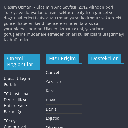
Ulaşım Uzmanı - Ulaşımın Ana Sayfası. 2012 yılından beri
Türkiye ve dünyadan ulaşım sektörü ile ilgili en güncel ve
doğru haberleri iletiyoruz. Uzman yazar kadromuz sektördeki
güncel habeleri kendi pencerelerinden tarafsızca
yorumlamaktadırlar. Ulaşım Uzmanı ekibi, yazarların
görüşlerine müdahale etmeden onları kullanıcılara ulaştırmayı
taahhüt eder.
Önemli
Hızlı Erişim
Destekçiler
Bağlantılar
Güncel
Ulusal Ulaşım
Yazarlar
Portalı
Kara
TC Ulaştırma
Denizcilik ve
Hava
Haberleşme
Deniz
Bakanlığı
Lojistik
Türkiye
Cumhuriyeti
Otomotiv