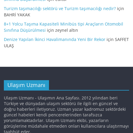
Turizm taşımacılığı sektörü ve Turizm taşımacılığı nedir?
için
BAHRİ YAKAK
8+1 Yolcu Taşıma Kapasiteli Minibüs tipi Araçların Otomobil
Sınıfına Düşürülmesi
için
zeynel altın
Denize Yapılan İkinci Havalimanında Yeni Bir Rekor
için
SAFFET
ULAŞ
Ulaşım Uzmanı
Ulaşım Uzmanı - Ulaşımın Ana Sayfası. 2012 yılından beri
Türkiye ve dünyadan ulaşım sektörü ile ilgili en güncel ve
doğru haberleri iletiyoruz. Uzman yazar kadromuz sektördeki
güncel habeleri kendi pencerelerinden tarafsızca
yorumlamaktadırlar. Ulaşım Uzmanı ekibi, yazarların
görüşlerine müdahale etmeden onları kullanıcılara ulaştırmayı
taahhüt eder.