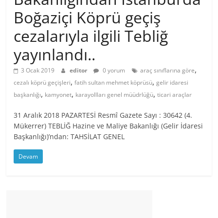
Boğaziçi Köprü geçiş
cezalarıyla ilgili Tebliğ
yayınlandı..
,
3 Ocak 2019
editor
0 yorum
araç sınıflarına göre
,
,
cezalı köprü geçişleri
fatih sultan mehmet köprüsü
gelir idaresi
,
,
,
başkanlığı
kamyonet
karayollları genel müüdrlüğü
ticari araçlar
31 Aralık 2018 PAZARTESİ Resmî Gazete Sayı : 30642 (4.
Mükerrer) TEBLİĞ Hazine ve Maliye Bakanlığı (Gelir İdaresi
Başkanlığı)’ndan: TAHSİLAT GENEL
Devam