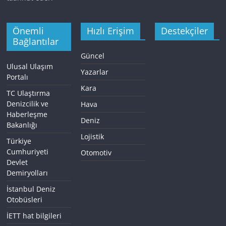
Önemli
Hızlı Erişim
Destekçiler
Bağlantılar
Güncel
Ulusal Ulaşım
Yazarlar
Portalı
Kara
TC Ulaştırma
Denizcilik ve
Hava
Haberleşme
Deniz
Bakanlığı
Lojistik
Türkiye
Cumhuriyeti
Otomotiv
Devlet
Demiryolları
İstanbul Deniz
Otobüsleri
İETT hat bilgileri