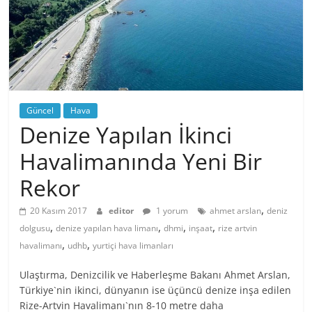
Güncel
Hava
Denize Yapılan İkinci
Havalimanında Yeni Bir
Rekor
,
20 Kasım 2017
editor
1 yorum
ahmet arslan
deniz
,
,
,
,
dolgusu
denize yapılan hava limanı
dhmi
inşaat
rize artvin
,
,
havalimanı
udhb
yurtiçi hava limanları
Ulaştırma, Denizcilik ve Haberleşme Bakanı Ahmet Arslan,
Türkiye`nin ikinci, dünyanın ise üçüncü denize inşa edilen
Rize-Artvin Havalimanı`nın 8-10 metre daha