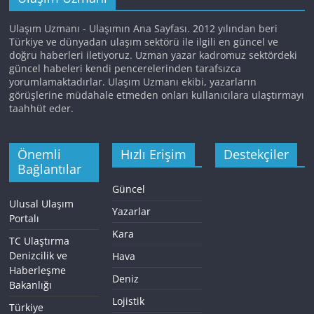
Ulaşım Uzmanı - Ulaşımın Ana Sayfası. 2012 yılından beri
Türkiye ve dünyadan ulaşım sektörü ile ilgili en güncel ve
doğru haberleri iletiyoruz. Uzman yazar kadromuz sektördeki
güncel habeleri kendi pencerelerinden tarafsızca
yorumlamaktadırlar. Ulaşım Uzmanı ekibi, yazarların
görüşlerine müdahale etmeden onları kullanıcılara ulaştırmayı
taahhüt eder.
Önemli
Hızlı Erişim
Destekçiler
Bağlantılar
Güncel
Ulusal Ulaşım
Yazarlar
Portalı
Kara
TC Ulaştırma
Denizcilik ve
Hava
Haberleşme
Deniz
Bakanlığı
Lojistik
Türkiye