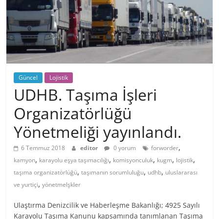
Güncel
Lojistik
UDHB. Taşıma İşleri
Organizatörlüğü
Yönetmeliği yayınlandı.
,
6 Temmuz 2018
editor
0 yorum
forworder
,
,
,
,
,
kamyon
karayolu eşya taşımacılığı
komisyonculuk
kugm
lojistik
,
,
,
taşıma organizatörlüğü
taşımanın sorumluluğu
udhb
uluslararası
,
ve yurtiçi
yönetmelşkler
Ulaştırma Denizcilik ve Haberleşme Bakanlığı; 4925 Sayılı
Karayolu Taşıma Kanunu kapsamında tanımlanan Taşıma