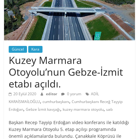
Güncel
Kara
Kuzey Marmara
Otoyolu’nun Gebze-İzmit
etabı açıldı.
20 Eylül 2020
editor
0 yorum
ADİL
,
,
KARAİSMAİLOĞLU
cumhurbaşkanı
Cumhurbaşkanı Receğ Tayyip
,
,
,
Erdoğan
Gebze İzmit kavşağı
kuzey marmara otoyolu
uab
Başkan Recep Tayyip Erdoğan video konferans ile katıldığı
Kuzey Marmara Otoyolu 5. etap açılışı programında
önemli açıklamalarda bulundu. Çanakkale Köprüsü ile