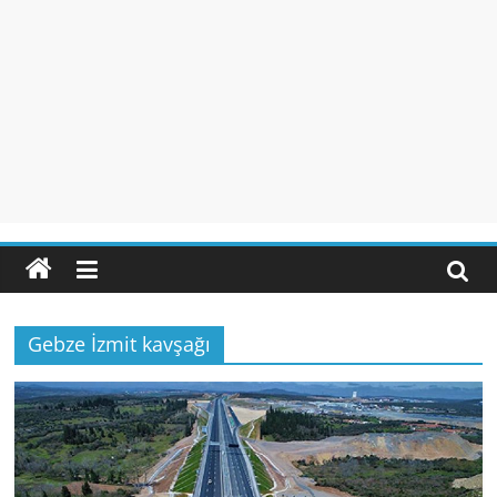
Gebze İzmit kavşağı