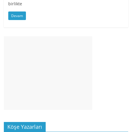
birlikte
Devam
Köşe Yazarları