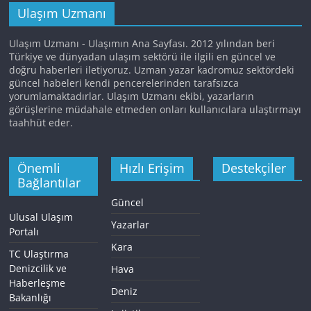
Ulaşım Uzmanı
Ulaşım Uzmanı - Ulaşımın Ana Sayfası. 2012 yılından beri
Türkiye ve dünyadan ulaşım sektörü ile ilgili en güncel ve
doğru haberleri iletiyoruz. Uzman yazar kadromuz sektördeki
güncel habeleri kendi pencerelerinden tarafsızca
yorumlamaktadırlar. Ulaşım Uzmanı ekibi, yazarların
görüşlerine müdahale etmeden onları kullanıcılara ulaştırmayı
taahhüt eder.
Önemli
Hızlı Erişim
Destekçiler
Bağlantılar
Güncel
Ulusal Ulaşım
Yazarlar
Portalı
Kara
TC Ulaştırma
Denizcilik ve
Hava
Haberleşme
Deniz
Bakanlığı