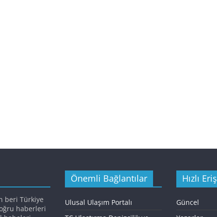
Önemli Bağlantılar
Hızlı Eri
n beri Türkiye
Ulusal Ulaşım Portalı
Güncel
doğru haberleri