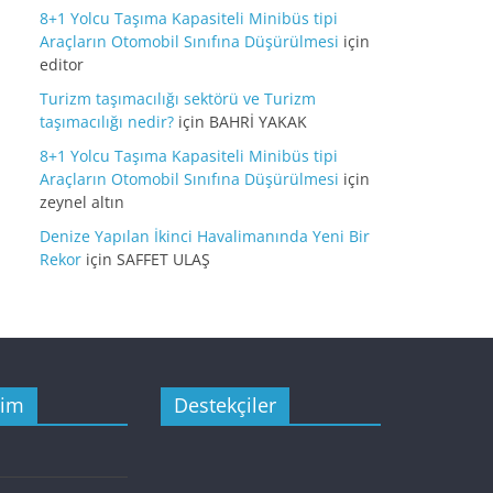
8+1 Yolcu Taşıma Kapasiteli Minibüs tipi
Araçların Otomobil Sınıfına Düşürülmesi
için
editor
Turizm taşımacılığı sektörü ve Turizm
taşımacılığı nedir?
için
BAHRİ YAKAK
8+1 Yolcu Taşıma Kapasiteli Minibüs tipi
Araçların Otomobil Sınıfına Düşürülmesi
için
zeynel altın
Denize Yapılan İkinci Havalimanında Yeni Bir
Rekor
için
SAFFET ULAŞ
şim
Destekçiler