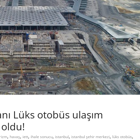
anı Lüks otobüs ulaşım
 oldu!
,
,
,
,
,
,
,
urizm
havaş
iett
ihale sonucu
istanbul
istanbul şehir merkezi
lüks otobüs