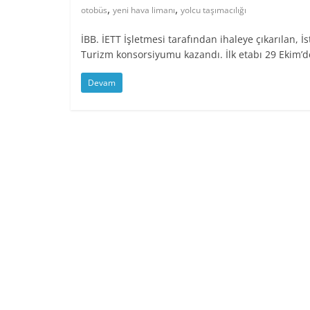
,
,
otobüs
yeni hava limanı
yolcu taşımacılığı
İBB. İETT İşletmesi tarafından ihaleye çıkarılan, 
Turizm konsorsiyumu kazandı. İlk etabı 29 Ekim’d
Devam