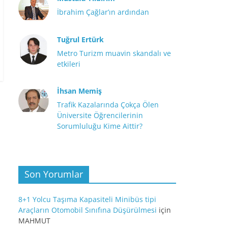
İbrahim Çağlar’ın ardından
Tuğrul Ertürk
Metro Turizm muavin skandalı ve
etkileri
İhsan Memiş
Trafik Kazalarında Çokça Ölen
Üniversite Öğrencilerinin
Sorumluluğu Kime Aittir?
Son Yorumlar
8+1 Yolcu Taşıma Kapasiteli Minibüs tipi
Araçların Otomobil Sınıfına Düşürülmesi
için
MAHMUT