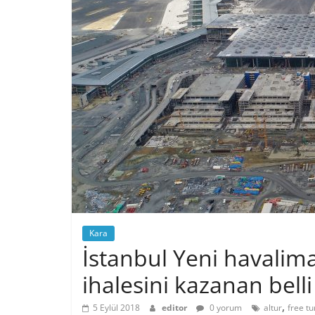
Kara
İstanbul Yeni havalim
ihalesini kazanan belli
,
5 Eylül 2018
editor
0 yorum
altur
free t