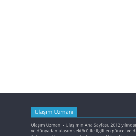
Ulaşım Uzmanı
Ulaşım Uzmanı - Ulaşımın Ana Sayfası. 2012 yılında
ve dünyadan ulaşım sektörü ile ilgili en güncel ve 