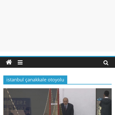
istanbul çanakkale otoyolu