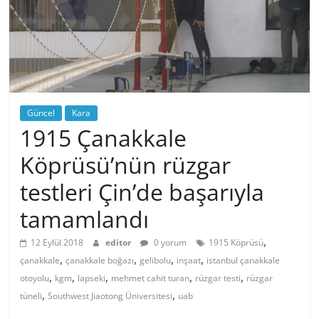
Güncel
Kara
1915 Çanakkale
Köprüsü’nün rüzgar
testleri Çin’de başarıyla
tamamlandı
,
12 Eylül 2018
editor
0 yorum
1915 Köprüsü
,
,
,
,
çanakkale
çanakkale boğazı
gelibolu
inşaat
istanbul çanakkale
,
,
,
,
,
otoyolu
kgm
lapseki
mehmet cahit turan
rüzgar testi
rüzgar
,
,
tüneli
Southwest Jiaotong Üniversitesi
uab