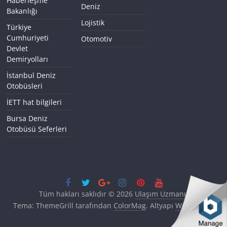
Haberleşme
Deniz
Bakanlığı
Lojistik
Türkiye
Cumhuriyeti
Otomotiv
Devlet
Demiryolları
İstanbul Deniz
Otobüsleri
İETT hat bilgileri
Bursa Deniz
Otobüsü Seferleri
Tüm hakları saklıdır © 2026
Ulaşım Uzmanı
.
Tema: ThemeGrill tarafından
ColorMag
. Altyapı
WordPress
.