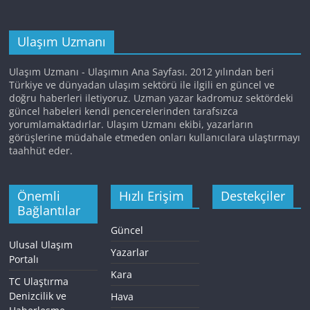
Ulaşım Uzmanı
Ulaşım Uzmanı - Ulaşımın Ana Sayfası. 2012 yılından beri
Türkiye ve dünyadan ulaşım sektörü ile ilgili en güncel ve
doğru haberleri iletiyoruz. Uzman yazar kadromuz sektördeki
güncel habeleri kendi pencerelerinden tarafsızca
yorumlamaktadırlar. Ulaşım Uzmanı ekibi, yazarların
görüşlerine müdahale etmeden onları kullanıcılara ulaştırmayı
taahhüt eder.
Önemli
Hızlı Erişim
Destekçiler
Bağlantılar
Güncel
Ulusal Ulaşım
Yazarlar
Portalı
Kara
TC Ulaştırma
Denizcilik ve
Hava