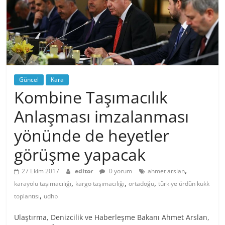
Güncel
Kara
Kombine Taşımacılık
Anlaşması imzalanması
yönünde de heyetler
görüşme yapacak
,
27 Ekim 2017
editor
0 yorum
ahmet arslan
,
,
,
karayolu taşımacılığı
kargo taşımacılığı
ortadoğu
türkiye ürdün kukk
,
toplantısı
udhb
Ulaştırma, Denizcilik ve Haberleşme Bakanı Ahmet Arslan,