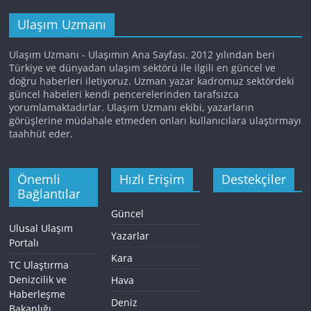
Ulaşım Uzmanı
Ulaşım Uzmanı - Ulaşımın Ana Sayfası. 2012 yılından beri
Türkiye ve dünyadan ulaşım sektörü ile ilgili en güncel ve
doğru haberleri iletiyoruz. Uzman yazar kadromuz sektördeki
güncel habeleri kendi pencerelerinden tarafsızca
yorumlamaktadırlar. Ulaşım Uzmanı ekibi, yazarların
görüşlerine müdahale etmeden onları kullanıcılara ulaştırmayı
taahhüt eder.
Önemli
Hızlı Erişim
Destekçiler
Bağlantılar
Güncel
Ulusal Ulaşım
Yazarlar
Portalı
Kara
TC Ulaştırma
Denizcilik ve
Hava
Haberleşme
Deniz
Bakanlığı