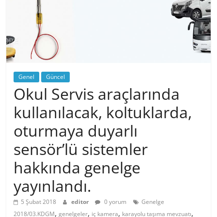
Genel
Güncel
Okul Servis araçlarında
kullanılacak, koltuklarda,
oturmaya duyarlı
sensör’lü sistemler
hakkında genelge
yayınlandı.
5 Şubat 2018
editor
0 yorum
Genelge
,
,
,
,
2018/03.KDGM
genelgeler
iç kamera
karayolu taşıma mevzuatı