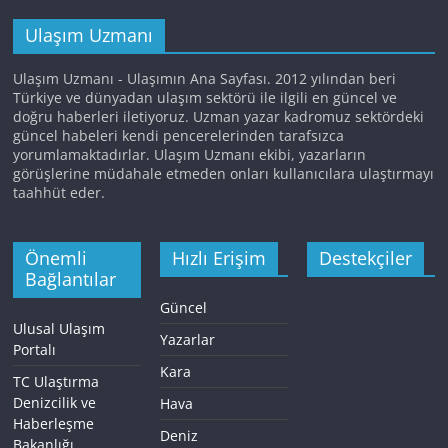
Ulaşım Uzmanı
Ulaşım Uzmanı - Ulaşımın Ana Sayfası. 2012 yılından beri
Türkiye ve dünyadan ulaşım sektörü ile ilgili en güncel ve
doğru haberleri iletiyoruz. Uzman yazar kadromuz sektördeki
güncel habeleri kendi pencerelerinden tarafsızca
yorumlamaktadırlar. Ulaşım Uzmanı ekibi, yazarların
görüşlerine müdahale etmeden onları kullanıcılara ulaştırmayı
taahhüt eder.
Önemli
Hızlı Erişim
Destekçiler
Bağlantılar
Güncel
Ulusal Ulaşım
Yazarlar
Portalı
Kara
TC Ulaştırma
Denizcilik ve
Hava
Haberleşme
Deniz
Bakanlığı