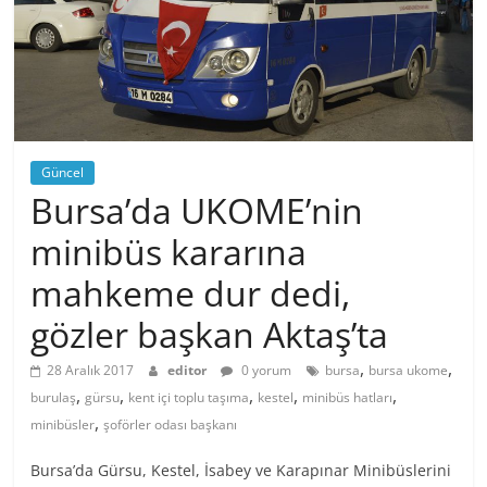
Güncel
Bursa’da UKOME’nin
minibüs kararına
mahkeme dur dedi,
gözler başkan Aktaş’ta
,
,
28 Aralık 2017
editor
0 yorum
bursa
bursa ukome
,
,
,
,
,
burulaş
gürsu
kent içi toplu taşıma
kestel
minibüs hatları
,
minibüsler
şoförler odası başkanı
Bursa’da Gürsu, Kestel, İsabey ve Karapınar Minibüslerini