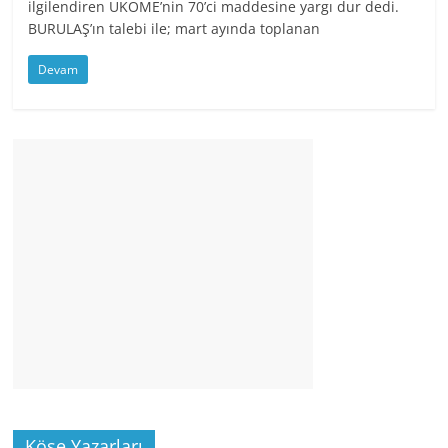
ilgilendiren UKOME’nin 70’ci maddesine yargı dur dedi.
BURULAŞ’ın talebi ile; mart ayında toplanan
Devam
Köşe Yazarları