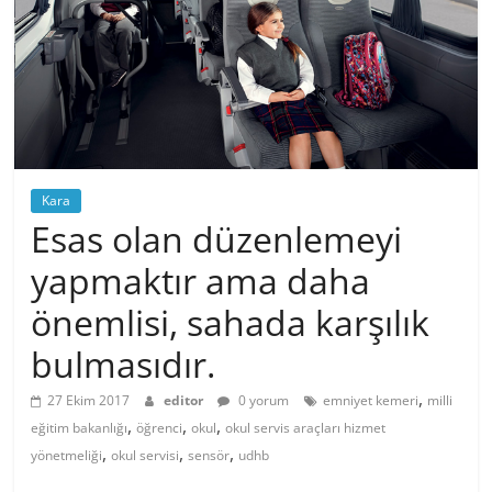
Kara
Esas olan düzenlemeyi
yapmaktır ama daha
önemlisi, sahada karşılık
bulmasıdır.
,
27 Ekim 2017
editor
0 yorum
emniyet kemeri
milli
,
,
,
eğitim bakanlığı
öğrenci
okul
okul servis araçları hizmet
,
,
,
yönetmeliği
okul servisi
sensör
udhb