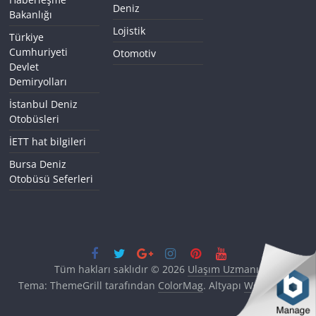
Deniz
Bakanlığı
Lojistik
Türkiye
Cumhuriyeti
Otomotiv
Devlet
Demiryolları
İstanbul Deniz
Otobüsleri
İETT hat bilgileri
Bursa Deniz
Otobüsü Seferleri
Tüm hakları saklıdır © 2026
Ulaşım Uzmanı
.
Tema: ThemeGrill tarafından
ColorMag
. Altyapı
WordPress
.