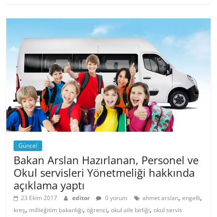
Güncel
Bakan Arslan Hazırlanan, Personel ve
Okul servisleri Yönetmeliği hakkında
açıklama yaptı
,
,
23 Ekim 2017
editor
0 yorum
ahmet arslan
engelli
,
,
,
,
kreş
millieğitim bakanlığı
öğrenci
okul aile birliği
okul servis