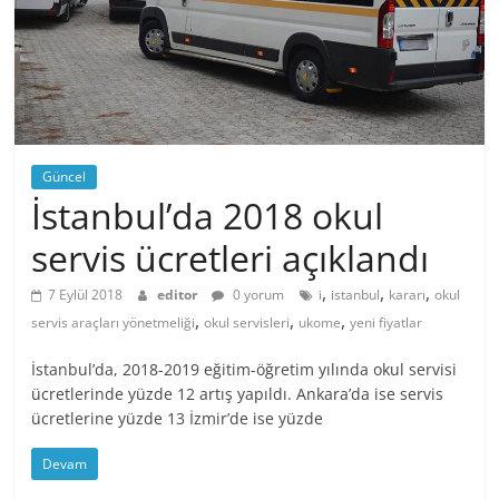
Güncel
İstanbul’da 2018 okul
servis ücretleri açıklandı
,
,
,
7 Eylül 2018
editor
0 yorum
i
istanbul
kararı
okul
,
,
,
servis araçları yönetmeliği
okul servisleri
ukome
yeni fiyatlar
İstanbul’da, 2018-2019 eğitim-öğretim yılında okul servisi
ücretlerinde yüzde 12 artış yapıldı. Ankara’da ise servis
ücretlerine yüzde 13 İzmir’de ise yüzde
Devam