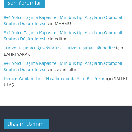
Son Yorumlar
8+1 Yolcu Taşıma Kapasiteli Minibüs tipi Araçların Otomobil
Sınıfına Düşürülmesi
için
MAHMUT
8+1 Yolcu Taşıma Kapasiteli Minibüs tipi Araçların Otomobil
Sınıfına Düşürülmesi
için
editor
Turizm taşımacılığı sektörü ve Turizm taşımacılığı nedir?
için
BAHRİ YAKAK
8+1 Yolcu Taşıma Kapasiteli Minibüs tipi Araçların Otomobil
Sınıfına Düşürülmesi
için
zeynel altın
Denize Yapılan İkinci Havalimanında Yeni Bir Rekor
için
SAFFET
ULAŞ
Ulaşım Uzmanı