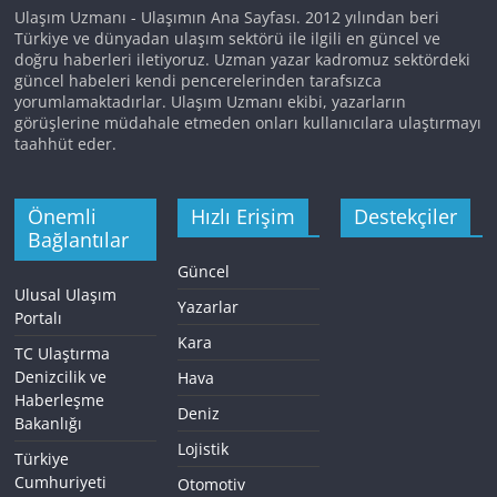
Ulaşım Uzmanı - Ulaşımın Ana Sayfası. 2012 yılından beri
Türkiye ve dünyadan ulaşım sektörü ile ilgili en güncel ve
doğru haberleri iletiyoruz. Uzman yazar kadromuz sektördeki
güncel habeleri kendi pencerelerinden tarafsızca
yorumlamaktadırlar. Ulaşım Uzmanı ekibi, yazarların
görüşlerine müdahale etmeden onları kullanıcılara ulaştırmayı
taahhüt eder.
Önemli
Hızlı Erişim
Destekçiler
Bağlantılar
Güncel
Ulusal Ulaşım
Yazarlar
Portalı
Kara
TC Ulaştırma
Denizcilik ve
Hava
Haberleşme
Deniz
Bakanlığı
Lojistik
Türkiye
Cumhuriyeti
Otomotiv