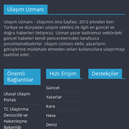
Ulaşım Uzmanı
Ulaşım Uzmanı - Ulaşımın Ana Sayfası. 2012 yılından beri
Türkiye ve dünyadan ulaşım sektörü ile ilgili en güncel ve
doğru haberleri iletiyoruz. Uzman yazar kadromuz sektördeki
güncel habeleri kendi pencerelerinden tarafsızca
yorumlamaktadırlar. Ulaşım Uzmanı ekibi, yazarların
görüşlerine müdahale etmeden onları kullanıcılara ulaştırmayı
taahhüt eder.
Önemli
Hızlı Erişim
Destekçiler
Bağlantılar
Güncel
Ulusal Ulaşım
Yazarlar
Portalı
Kara
TC Ulaştırma
Denizcilik ve
Hava
Haberleşme
Deniz
Bakanlığı