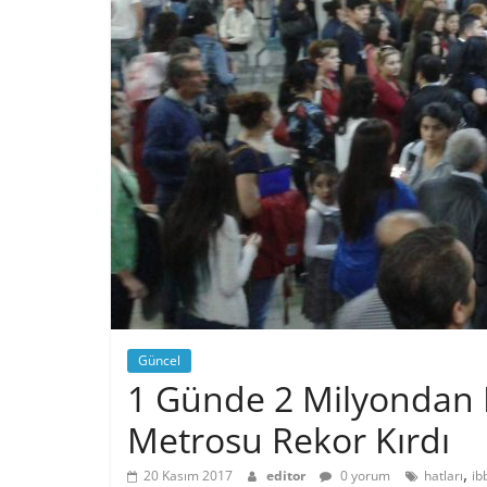
Güncel
1 Günde 2 Milyondan F
Metrosu Rekor Kırdı
,
20 Kasım 2017
editor
0 yorum
hatları
ib