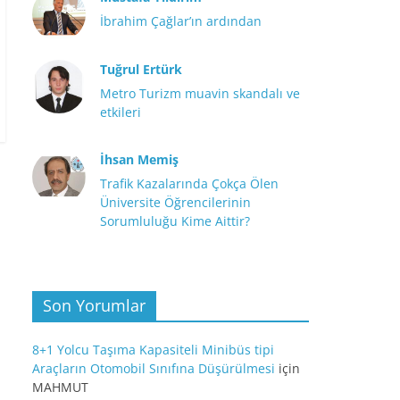
İbrahim Çağlar’ın ardından
Tuğrul Ertürk
Metro Turizm muavin skandalı ve
etkileri
İhsan Memiş
Trafik Kazalarında Çokça Ölen
Üniversite Öğrencilerinin
Sorumluluğu Kime Aittir?
Son Yorumlar
8+1 Yolcu Taşıma Kapasiteli Minibüs tipi
Araçların Otomobil Sınıfına Düşürülmesi
için
MAHMUT