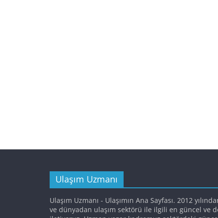
Ulaşım Uzmanı
Ulaşım Uzmanı - Ulaşımın Ana Sayfası. 2012 yılında
ve dünyadan ulaşım sektörü ile ilgili en güncel ve 