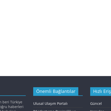
Önemli Bağlantılar
Hızlı Eri
n beri Türkiye
Ulusal Ulaşım Portalı
Güncel
doğru haberleri