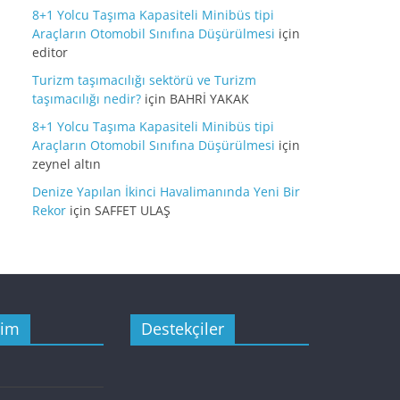
8+1 Yolcu Taşıma Kapasiteli Minibüs tipi
Araçların Otomobil Sınıfına Düşürülmesi
için
editor
Turizm taşımacılığı sektörü ve Turizm
taşımacılığı nedir?
için
BAHRİ YAKAK
8+1 Yolcu Taşıma Kapasiteli Minibüs tipi
Araçların Otomobil Sınıfına Düşürülmesi
için
zeynel altın
Denize Yapılan İkinci Havalimanında Yeni Bir
Rekor
için
SAFFET ULAŞ
şim
Destekçiler