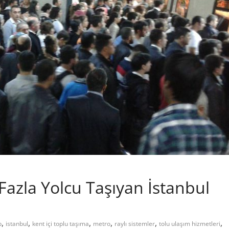
azla Yolcu Taşıyan İstanbul
,
,
,
,
,
,
b
istanbul
kent içi toplu taşıma
metro
raylı sistemler
tolu ulaşım hizmetleri