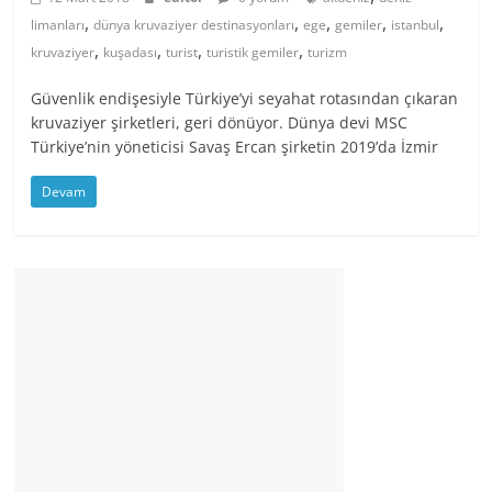
,
,
,
,
,
limanları
dünya kruvaziyer destinasyonları
ege
gemiler
istanbul
,
,
,
,
kruvaziyer
kuşadası
turist
turistik gemiler
turizm
Güvenlik endişesiyle Türkiye’yi seyahat rotasından çıkaran
kruvaziyer şirketleri, geri dönüyor. Dünya devi MSC
Türkiye’nin yöneticisi Savaş Ercan şirketin 2019’da İzmir
Devam