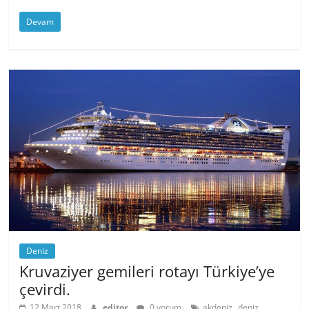
Devam
Deniz
Kruvaziyer gemileri rotayı Türkiye’ye
çevirdi.
,
12 Mart 2018
editor
0 yorum
akdeniz
deniz