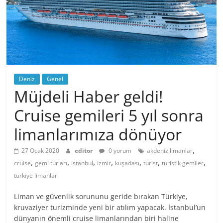
Deniz
Genel
Müjdeli Haber geldi!
Cruise gemileri 5 yıl sonra
limanlarımıza dönüyor
,
27 Ocak 2020
editor
0 yorum
akdeniz limanlar
,
,
,
,
,
,
,
cruise
gemi turları
istanbul
izmir
kuşadası
turist
turistik gemiler
turkiye limanları
Liman ve güvenlik sorununu geride bırakan Türkiye,
kruvaziyer turizminde yeni bir atılım yapacak. İstanbul’un
dünyanın önemli cruise limanlarından biri haline