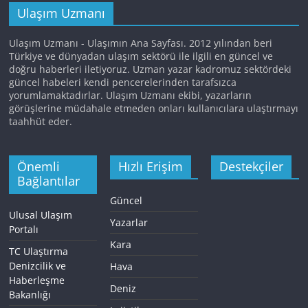
Ulaşım Uzmanı
Ulaşım Uzmanı - Ulaşımın Ana Sayfası. 2012 yılından beri
Türkiye ve dünyadan ulaşım sektörü ile ilgili en güncel ve
doğru haberleri iletiyoruz. Uzman yazar kadromuz sektördeki
güncel habeleri kendi pencerelerinden tarafsızca
yorumlamaktadırlar. Ulaşım Uzmanı ekibi, yazarların
görüşlerine müdahale etmeden onları kullanıcılara ulaştırmayı
taahhüt eder.
Önemli
Hızlı Erişim
Destekçiler
Bağlantılar
Güncel
Ulusal Ulaşım
Yazarlar
Portalı
Kara
TC Ulaştırma
Denizcilik ve
Hava
Haberleşme
Deniz
Bakanlığı