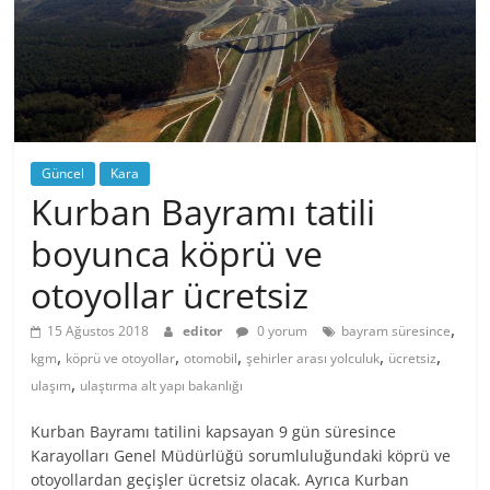
Güncel
Kara
Kurban Bayramı tatili
boyunca köprü ve
otoyollar ücretsiz
,
15 Ağustos 2018
editor
0 yorum
bayram süresince
,
,
,
,
,
kgm
köprü ve otoyollar
otomobil
şehirler arası yolculuk
ücretsiz
,
ulaşım
ulaştırma alt yapı bakanlığı
Kurban Bayramı tatilini kapsayan 9 gün süresince
Karayolları Genel Müdürlüğü sorumluluğundaki köprü ve
otoyollardan geçişler ücretsiz olacak. Ayrıca Kurban