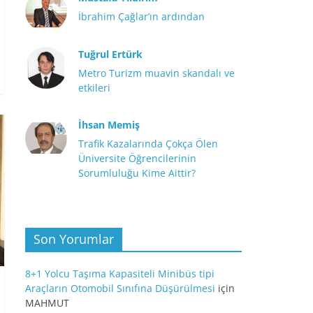
İbrahim Çağlar’ın ardından
Tuğrul Ertürk
Metro Turizm muavin skandalı ve
etkileri
İhsan Memiş
Trafik Kazalarında Çokça Ölen
Üniversite Öğrencilerinin
Sorumluluğu Kime Aittir?
Son Yorumlar
8+1 Yolcu Taşıma Kapasiteli Minibüs tipi
Araçların Otomobil Sınıfına Düşürülmesi
için
MAHMUT