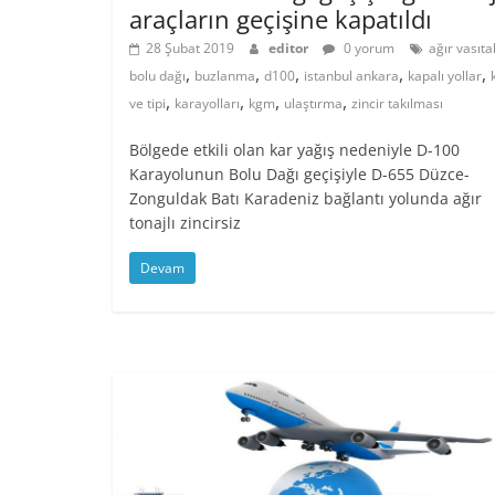
araçların geçişine kapatıldı
28 Şubat 2019
editor
0 yorum
ağır vasıta
,
,
,
,
,
bolu dağı
buzlanma
d100
istanbul ankara
kapalı yollar
,
,
,
,
ve tipi
karayolları
kgm
ulaştırma
zincir takılması
Bölgede etkili olan kar yağış nedeniyle D-100
Karayolunun Bolu Dağı geçişiyle D-655 Düzce-
Zonguldak Batı Karadeniz bağlantı yolunda ağır
tonajlı zincirsiz
Devam