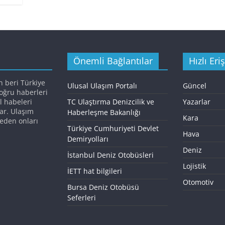
Önemli Bağlantılar
Hızlı Eri
n beri Türkiye
Ulusal Ulaşım Portalı
Güncel
doğru haberleri
l habeleri
TC Ulaştırma Denizcilik ve
Yazarlar
ar. Ulaşım
Haberleşme Bakanlığı
Kara
eden onları
Türkiye Cumhuriyeti Devlet
Hava
Demiryolları
Deniz
İstanbul Deniz Otobüsleri
Lojistik
İETT hat bilgileri
Otomotiv
Bursa Deniz Otobüsü
Seferleri