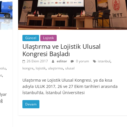
Güncel
Lojistik
Ulaştırma ve Lojistik Ulusal
Kongresi Başladı
,
26 Ekim 2017
editor
0 yorum
istanbul
,
,
,
,
yolu
kongre
lojistik
ulaştırma
ulusal
,
ht
Ulaştırma ve Lojistik Ulusal Kongresi, ya da kısa
adıyla ULUK 2017, 26 ve 27 Ekim tarihleri arasında
İstanbul’da, İstanbul Üniversitesi
lyar
ağ
Devam