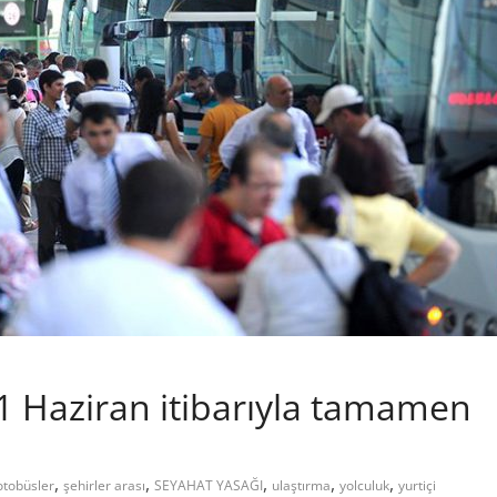
 1 Haziran itibarıyla tamamen
,
,
,
,
,
otobüsler
şehirler arası
SEYAHAT YASAĞI
ulaştırma
yolculuk
yurtiçi