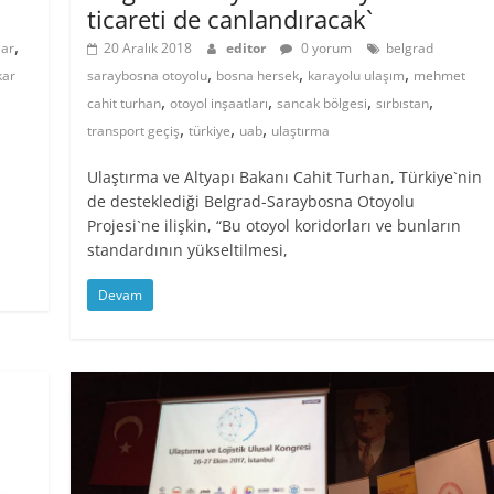
ticareti de canlandıracak`
,
lar
20 Aralık 2018
editor
0 yorum
belgrad
,
,
,
kar
saraybosna otoyolu
bosna hersek
karayolu ulaşım
mehmet
,
,
,
,
cahit turhan
otoyol inşaatları
sancak bölgesi
sırbıstan
,
,
,
transport geçiş
türkiye
uab
ulaştırma
Ulaştırma ve Altyapı Bakanı Cahit Turhan, Türkiye`nin
de desteklediği Belgrad-Saraybosna Otoyolu
Projesi`ne ilişkin, “Bu otoyol koridorları ve bunların
standardının yükseltilmesi,
Devam