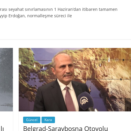
rası seyahat sınırlamasının 1 Haziran’dan itibaren tamamen
yyip Erdoğan, normalleşme süreci ile
Güncel
Kara
lı
Belgrad-Saraybosna Otoyolu