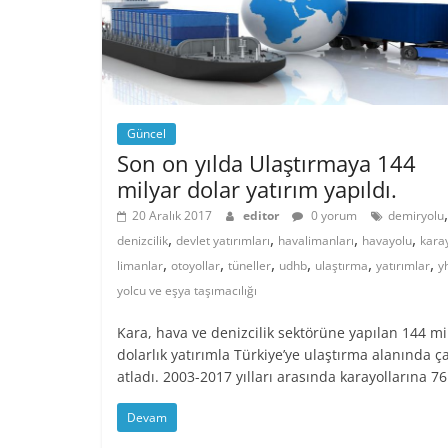
Güncel
Son on yılda Ulaştırmaya 144
milyar dolar yatırım yapıldı.
,
20 Aralık 2017
editor
0 yorum
demiryolu
,
,
,
,
denizcilik
devlet yatırımları
havalimanları
havayolu
kara
,
,
,
,
,
,
limanlar
otoyollar
tüneller
udhb
ulaştırma
yatırımlar
y
yolcu ve eşya taşımacılığı
Kara, hava ve denizcilik sektörüne yapılan 144 mi
dolarlık yatırımla Türkiye’ye ulaştırma alanında ç
atladı. 2003-2017 yılları arasında karayollarına 76
Devam