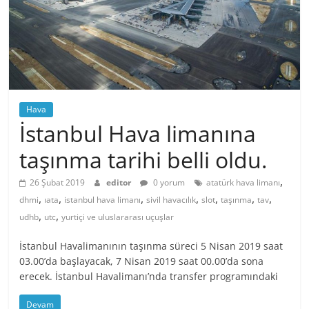
Hava
İstanbul Hava limanına
taşınma tarihi belli oldu.
,
26 Şubat 2019
editor
0 yorum
atatürk hava limanı
,
,
,
,
,
,
,
dhmi
ıata
istanbul hava limanı
sivil havacılık
slot
taşınma
tav
,
,
udhb
utc
yurtiçi ve uluslararası uçuşlar
İstanbul Havalimanının taşınma süreci 5 Nisan 2019 saat
03.00’da başlayacak, 7 Nisan 2019 saat 00.00’da sona
erecek. İstanbul Havalimanı’nda transfer programındaki
Devam