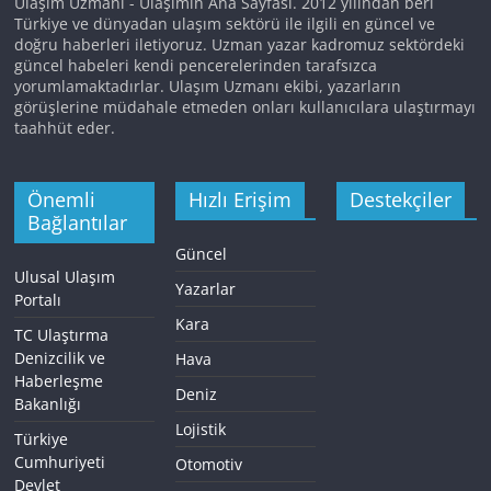
Ulaşım Uzmanı - Ulaşımın Ana Sayfası. 2012 yılından beri
Türkiye ve dünyadan ulaşım sektörü ile ilgili en güncel ve
doğru haberleri iletiyoruz. Uzman yazar kadromuz sektördeki
güncel habeleri kendi pencerelerinden tarafsızca
yorumlamaktadırlar. Ulaşım Uzmanı ekibi, yazarların
görüşlerine müdahale etmeden onları kullanıcılara ulaştırmayı
taahhüt eder.
Önemli
Hızlı Erişim
Destekçiler
Bağlantılar
Güncel
Ulusal Ulaşım
Yazarlar
Portalı
Kara
TC Ulaştırma
Denizcilik ve
Hava
Haberleşme
Deniz
Bakanlığı
Lojistik
Türkiye
Cumhuriyeti
Otomotiv
Devlet