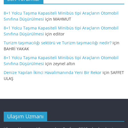
8+1 Yolcu Taşıma Kapasiteli Minibüs tipi Araçların Otomobil
Sınıfına Düşürülmesi
için
MAHMUT
8+1 Yolcu Taşıma Kapasiteli Minibüs tipi Araçların Otomobil
Sınıfına Düşürülmesi
için
editor
Turizm taşımacılığı sektörü ve Turizm taşımacılığı nedir?
için
BAHRİ YAKAK
8+1 Yolcu Taşıma Kapasiteli Minibüs tipi Araçların Otomobil
Sınıfına Düşürülmesi
için
zeynel altın
Denize Yapılan İkinci Havalimanında Yeni Bir Rekor
için
SAFFET
ULAŞ
Ulaşım Uzmanı