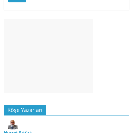
Köşe Yazarları
Nusret Ertürk