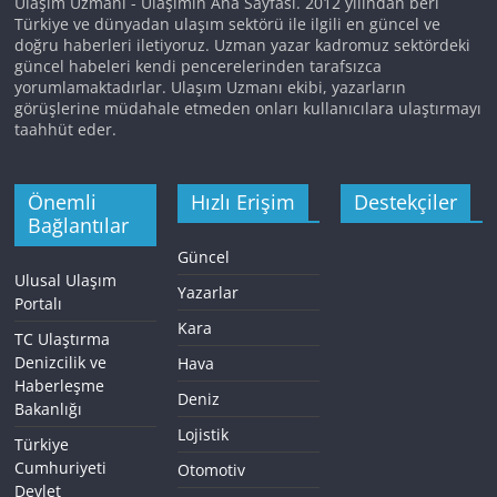
Ulaşım Uzmanı - Ulaşımın Ana Sayfası. 2012 yılından beri
Türkiye ve dünyadan ulaşım sektörü ile ilgili en güncel ve
doğru haberleri iletiyoruz. Uzman yazar kadromuz sektördeki
güncel habeleri kendi pencerelerinden tarafsızca
yorumlamaktadırlar. Ulaşım Uzmanı ekibi, yazarların
görüşlerine müdahale etmeden onları kullanıcılara ulaştırmayı
taahhüt eder.
Önemli
Hızlı Erişim
Destekçiler
Bağlantılar
Güncel
Ulusal Ulaşım
Yazarlar
Portalı
Kara
TC Ulaştırma
Denizcilik ve
Hava
Haberleşme
Deniz
Bakanlığı
Lojistik
Türkiye
Cumhuriyeti
Otomotiv
Devlet