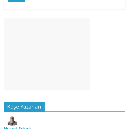
Köşe Yazarları
Nusret Ertürk