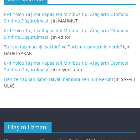
8+1 Yolcu Taşıma Kapasiteli Minibüs tipi Araçların Otomobil
Sınıfına Düşürülmesi
için
MAHMUT
8+1 Yolcu Taşıma Kapasiteli Minibüs tipi Araçların Otomobil
Sınıfına Düşürülmesi
için
editor
Turizm taşımacılığı sektörü ve Turizm taşımacılığı nedir?
için
BAHRİ YAKAK
8+1 Yolcu Taşıma Kapasiteli Minibüs tipi Araçların Otomobil
Sınıfına Düşürülmesi
için
zeynel altın
Denize Yapılan İkinci Havalimanında Yeni Bir Rekor
için
SAFFET
ULAŞ
Ulaşım Uzmanı