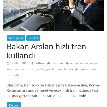
Demiryolu
Güncel
Bakan Arslan hızlı tren
kullandı
,
12 Mart 2018
editor
0 yorum
ahmet arslan
konya
,
,
,
,
,
karaman
test sürüşü
udhb
yeni hızlı tren hatları
yht
yüksek hızlı
tren hatları
Ulaştırma, Denizcilik ve Haberleşme Bakanı Arslan, Konya-
Karaman arasında hizmet verecek hızlı tren hattında test
sürüşü gerçekleştirdi. Bakan Arslan, hat üzerinde
Devam