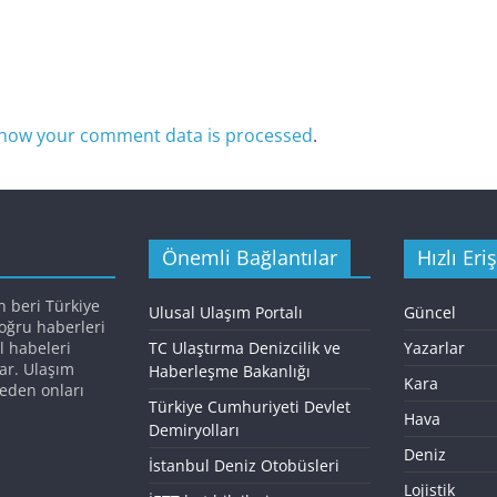
how your comment data is processed
.
Önemli Bağlantılar
Hızlı Eri
n beri Türkiye
Ulusal Ulaşım Portalı
Güncel
doğru haberleri
l habeleri
TC Ulaştırma Denizcilik ve
Yazarlar
ar. Ulaşım
Haberleşme Bakanlığı
Kara
eden onları
Türkiye Cumhuriyeti Devlet
Hava
Demiryolları
Deniz
İstanbul Deniz Otobüsleri
Lojistik