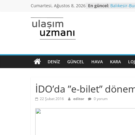
Skip
Cumartesi, Ağustos 8, 2026
En güncel:
Balıkesir-Bu
to
yağışı neden
Araç kuyruğ
content
Bursa’dan İ
Ulaşım
otobüs seferi
İstanbul’da
araçlarında 
Uzmanı
altı,seyahat 
Koronavirüs
Dönem Norm
DENIZ
GÜNCEL
HAVA
KARA
LOJ
Ulaşımın
kriterleri aç
ana
Yüksek Hızlı
normalleşme
sayfası
İDO’da ”e-bilet” dönem
22 Şubat 2016
editor
0 yorum