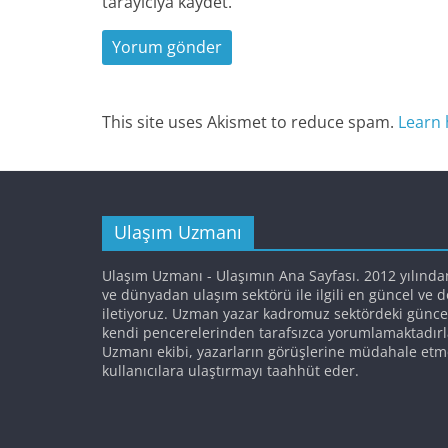
tarayıcıya kaydet.
This site uses Akismet to reduce spam.
Learn 
Ulaşım Uzmanı
Ulaşım Uzmanı - Ulaşımın Ana Sayfası. 2012 yılında
ve dünyadan ulaşım sektörü ile ilgili en güncel ve 
iletiyoruz. Uzman yazar kadromuz sektördeki günce
kendi pencerelerinden tarafsızca yorumlamaktadırl
Uzmanı ekibi, yazarların görüşlerine müdahale etm
kullanıcılara ulaştırmayı taahhüt eder.