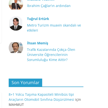
İbrahim Çağlar’ın ardından
Tuğrul Ertürk
Metro Turizm muavin skandalı ve
etkileri
İhsan Memiş
Trafik Kazalarında Çokça Ölen
Üniversite Öğrencilerinin
Sorumluluğu Kime Aittir?
Son Yorumlar
8+1 Yolcu Taşıma Kapasiteli Minibüs tipi
Araçların Otomobil Sınıfına Düşürülmesi
için
MAHMUT