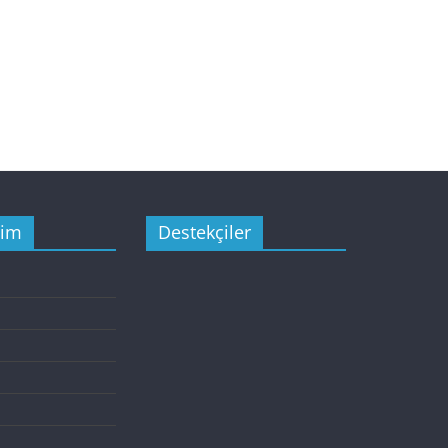
şim
Destekçiler