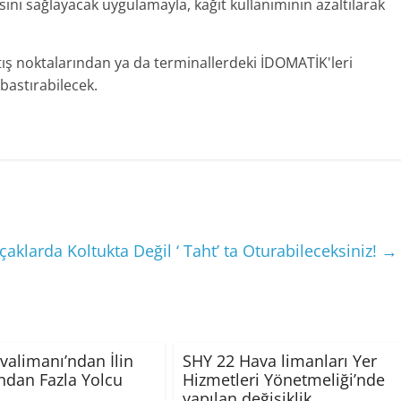
masını sağlayacak uygulamayla, kağıt kullanımının azaltılarak
tış noktalarından ya da terminallerdeki İDOMATİK'leri
 bastırabilecek.
çaklarda Koltukta Değil ‘ Taht’ ta Oturabileceksiniz!
→
avalimanı’ndan İlin
SHY 22 Hava limanları Yer
dan Fazla Yolcu
Hizmetleri Yönetmeliği’nde
yapılan değişiklik