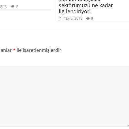
sektörümüzü ne kadar
2016
0
ilgilendiriyor!
7 Eylül 2018
0
lanlar
*
ile işaretlenmişlerdir