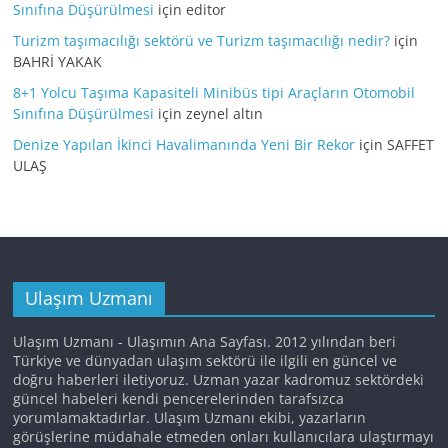
Sınıfına Düşürülmesi
için
editor
Turizm taşımacılığı sektörü ve Turizm taşımacılığı nedir?
için
BAHRİ YAKAK
8+1 Yolcu Taşıma Kapasiteli Minibüs tipi Araçların Otomobil
Sınıfına Düşürülmesi
için
zeynel altın
Denize Yapılan İkinci Havalimanında Yeni Bir Rekor
için
SAFFET
ULAŞ
Ulaşım Uzmanı
Ulaşım Uzmanı - Ulaşımın Ana Sayfası. 2012 yılından beri
Türkiye ve dünyadan ulaşım sektörü ile ilgili en güncel ve
doğru haberleri iletiyoruz. Uzman yazar kadromuz sektördeki
güncel habeleri kendi pencerelerinden tarafsızca
yorumlamaktadırlar. Ulaşım Uzmanı ekibi, yazarların
görüşlerine müdahale etmeden onları kullanıcılara ulaştırmayı