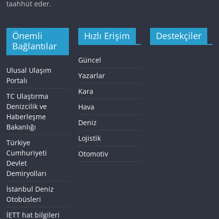
taahhüt eder.
Önemli
Hızlı Erişim
Destekçiler
Bağlantılar
Güncel
Ulusal Ulaşım
Yazarlar
Portalı
Kara
TC Ulaştırma
Denizcilik ve
Hava
Haberleşme
Deniz
Bakanlığı
Lojistik
Türkiye
Cumhuriyeti
Otomotiv
Devlet
Demiryolları
İstanbul Deniz
Otobüsleri
İETT hat bilgileri