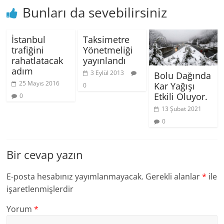
Bunları da sevebilirsiniz
İstanbul
Taksimetre
trafiğini
Yönetmeliği
rahatlatacak
yayınlandı
adım
3 Eylül 2013
Bolu Dağında
25 Mayıs 2016
Kar Yağışı
0
Etkili Oluyor.
0
13 Şubat 2021
0
Bir cevap yazın
E-posta hesabınız yayımlanmayacak.
Gerekli alanlar
*
ile
işaretlenmişlerdir
Yorum
*