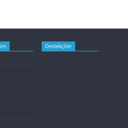
şim
Destekçiler