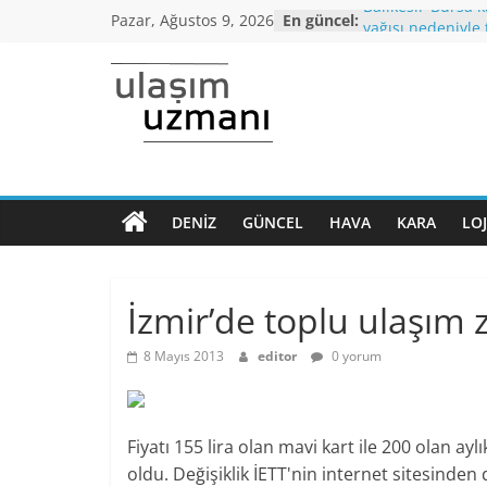
Skip
Balıkesir-Bursa 
Pazar, Ağustos 9, 2026
En güncel:
to
yağışı nedeniyle 
Araç kuyruğu 25 
content
Bursa’dan İstanb
otobüs seferi başl
Ulaşım
İstanbul’da Topl
araçlarında 65 Y
Uzmanı
altı,seyahat yasağ
Koronavirüs ile
Dönem Normaleş
DENIZ
GÜNCEL
HAVA
KARA
LOJ
Ulaşımın
kriterleri açıkland
ana
Yüksek Hızlı Tren
normalleşme dön
sayfası
İzmir’de toplu ulaşım
8 Mayıs 2013
editor
0 yorum
Fiyatı 155 lira olan mavi kart ile 200 olan ay
oldu. Değişiklik İETT'nin internet sitesinde