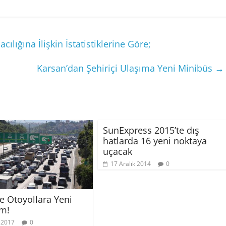
lığına İlişkin İstatistiklerine Göre;
Karsan’dan Şehiriçi Ulaşıma Yeni Minibüs
→
SunExpress 2015’te dış
hatlarda 16 yeni noktaya
uçacak
17 Aralık 2014
0
e Otoyollara Yeni
am!
k 2017
0