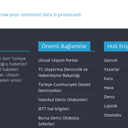
how your comment data is processed
.
Önemli Bağlantılar
Hızlı Eri
n beri Türkiye
Ulusal Ulaşım Portalı
Güncel
doğru haberleri
l habeleri
TC Ulaştırma Denizcilik ve
Yazarlar
ar. Ulaşım
Haberleşme Bakanlığı
Kara
eden onları
Türkiye Cumhuriyeti Devlet
Hava
Demiryolları
Deniz
İstanbul Deniz Otobüsleri
Lojistik
İETT hat bilgileri
Otomotiv
Bursa Deniz Otobüsü
Seferleri