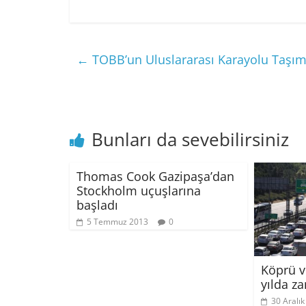
←
TOBB’un Uluslararası Karayolu Taşımacı
Bunları da sevebilirsiniz
Thomas Cook Gazipaşa’dan
Stockholm uçuşlarına
başladı
5 Temmuz 2013
0
Köprü v
yılda z
30 Aralı