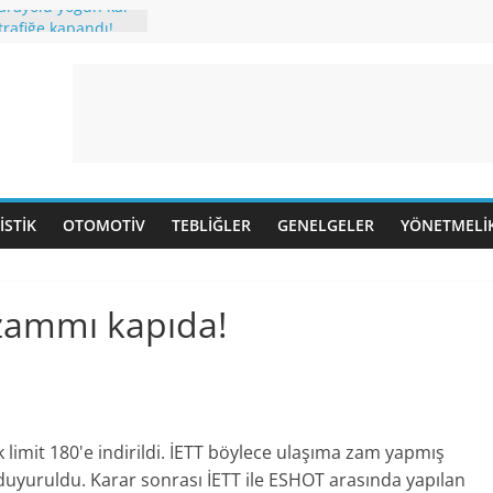
karayolu yoğun kar
trafiğe kapandı!
kilometreyi buldu
ul Havalimanı’na
atılıyor.
u ulaşım
aş üstü ve 20 Yaş
ı kaldırıldı.
 Mücadelede Yeni
me süreci
ISTIK
OTOMOTIV
TEBLIĞLER
GENELGELER
YÖNETMELI
ı.
le seyahatlerde,
emi başlıyor.
 zammı kapıda!
lık limit 180'e indirildi. İETT böylece ulaşıma zam yapmış
n duyuruldu. Karar sonrası İETT ile ESHOT arasında yapılan