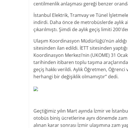
centilmenlik anlaşması gereği benzer oranda 
İstanbul Elektrik, Tramvay ve Tünel İşletmeler
indirdi. Daha önce de metrobüslerde aylık akbi
çıkarılmıştı. Şimdi de aylık geçiş limiti 200'd
Ulaşım Koordinasyon Müdürlüğü’nün aldığı ka
sitesinden ilan edildi. İETT sitesinden yaptı
Koordinasyon Merkezi’nin (UKOME) 31 Ocak 20
tarihinden itibaren toplu taşıma araçlarında 
geçiş hakkı verildi. Aylık Öğretmen, Öğrenci 
herhangi bir değişiklik olmamıştır” dedi.
Geçtiğimiz yılın Mart ayında İzmir ve İstanb
otobüs biniş ücretlerine aynı dönemde za
alınan karar sonrası İzmir ulaşımına zam ya