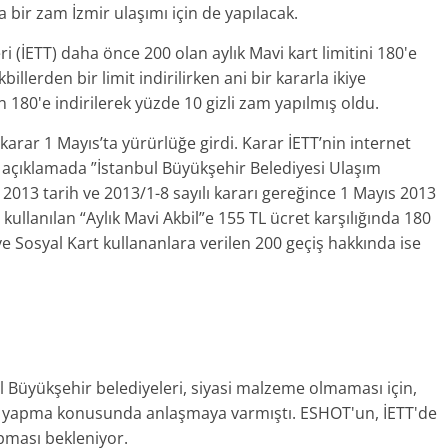
bir zam İzmir ulaşımı için de yapılacak.
i (İETT) daha önce 200 olan aylık Mavi kart limitini 180'e
llerden bir limit indirilirken ani bir kararla ikiye
en 180'e indirilerek yüzde 10 gizli zam yapılmış oldu.
rar 1 Mayıs’ta yürürlüğe girdi. Karar İETT’nin internet
ğı açıklamada ”İstanbul Büyükşehir Belediyesi Ulaşım
13 tarih ve 2013/1-8 sayılı kararı gereğince 1 Mayıs 2013
kullanılan “Aylık Mavi Akbil”e 155 TL ücret karşılığında 180
ve Sosyal Kart kullananlara verilen 200 geçiş hakkında ise
ul Büyükşehir belediyeleri, siyasi malzeme olmaması için,
m yapma konusunda anlaşmaya varmıştı. ESHOT'un, İETT'de
pması bekleniyor.