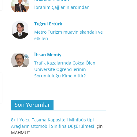
İbrahim Çağlar’ın ardından
Tuğrul Ertürk
Metro Turizm muavin skandalı ve
etkileri
İhsan Memiş
Trafik Kazalarında Çokça Ölen
Üniversite Öğrencilerinin
Sorumluluğu Kime Aittir?
Son Yorumlar
8+1 Yolcu Taşıma Kapasiteli Minibüs tipi
Araçların Otomobil Sınıfına Düşürülmesi
için
MAHMUT