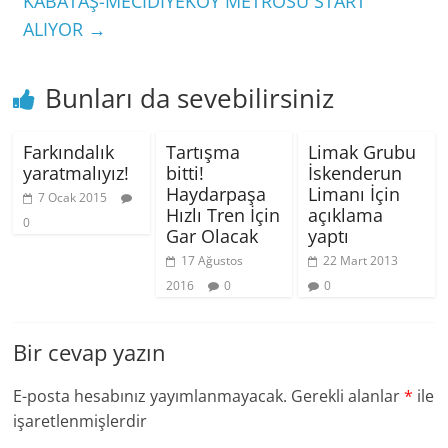
KABATAŞ-MECİDİYEKÖY METROSU START
ALIYOR
→
Bunları da sevebilirsiniz
Farkındalık
Tartışma
Limak Grubu
yaratmalıyız!
bitti!
İskenderun
Haydarpaşa
Limanı İçin
7 Ocak 2015
Hızlı Tren İçin
açıklama
0
Gar Olacak
yaptı
17 Ağustos
22 Mart 2013
2016
0
0
Bir cevap yazın
E-posta hesabınız yayımlanmayacak.
Gerekli alanlar
*
ile
işaretlenmişlerdir