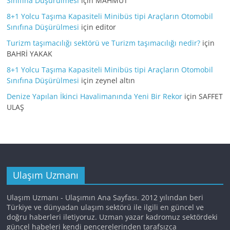
Sınıfına Düşürülmesi
için
MAHMUT
8+1 Yolcu Taşıma Kapasiteli Minibüs tipi Araçların Otomobil
Sınıfına Düşürülmesi
için
editor
Turizm taşımacılığı sektörü ve Turizm taşımacılığı nedir?
için
BAHRİ YAKAK
8+1 Yolcu Taşıma Kapasiteli Minibüs tipi Araçların Otomobil
Sınıfına Düşürülmesi
için
zeynel altın
Denize Yapılan İkinci Havalimanında Yeni Bir Rekor
için
SAFFET
ULAŞ
Ulaşım Uzmanı
Ulaşım Uzmanı - Ulaşımın Ana Sayfası. 2012 yılından beri
Türkiye ve dünyadan ulaşım sektörü ile ilgili en güncel ve
doğru haberleri iletiyoruz. Uzman yazar kadromuz sektördeki
güncel habeleri kendi pencerelerinden tarafsızca