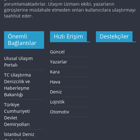
yorumlamaktadırlar. Ulaşım Uzmanı ekibi, yazarların
görüşlerine müdahale etmeden onları kullanıcılara ulaştırmayı
taahhüt eder.
Önemli
Hızlı Erişim
Destekçiler
Bağlantılar
Güncel
Ulusal Ulaşım
Yazarlar
Portalı
Kara
TC Ulaştırma
Denizcilik ve
Hava
Haberleşme
Deniz
Bakanlığı
Lojistik
Türkiye
Cumhuriyeti
Otomotiv
Devlet
Demiryolları
İstanbul Deniz