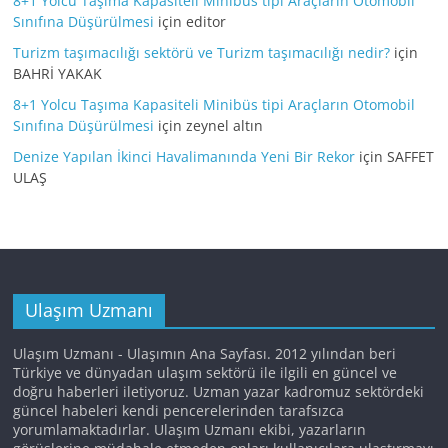
8+1 Yolcu Taşıma Kapasiteli Minibüs tipi Araçların Otomobil
Sınıfına Düşürülmesi
için
editor
Turizm taşımacılığı sektörü ve Turizm taşımacılığı nedir?
için
BAHRİ YAKAK
8+1 Yolcu Taşıma Kapasiteli Minibüs tipi Araçların Otomobil
Sınıfına Düşürülmesi
için
zeynel altın
Denize Yapılan İkinci Havalimanında Yeni Bir Rekor
için
SAFFET
ULAŞ
Ulaşım Uzmanı
Ulaşım Uzmanı - Ulaşımın Ana Sayfası. 2012 yılından beri
Türkiye ve dünyadan ulaşım sektörü ile ilgili en güncel ve
doğru haberleri iletiyoruz. Uzman yazar kadromuz sektördeki
güncel habeleri kendi pencerelerinden tarafsızca
yorumlamaktadırlar. Ulaşım Uzmanı ekibi, yazarların