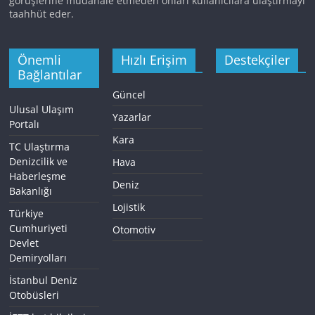
görüşlerine müdahale etmeden onları kullanıcılara ulaştırmayı
taahhüt eder.
Önemli
Hızlı Erişim
Destekçiler
Bağlantılar
Güncel
Ulusal Ulaşım
Yazarlar
Portalı
Kara
TC Ulaştırma
Denizcilik ve
Hava
Haberleşme
Deniz
Bakanlığı
Lojistik
Türkiye
Cumhuriyeti
Otomotiv
Devlet
Demiryolları
İstanbul Deniz
Otobüsleri