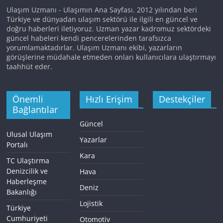
Ulaşım Uzmanı - Ulaşımın Ana Sayfası. 2012 yılından beri
Türkiye ve dünyadan ulaşım sektörü ile ilgili en güncel ve
doğru haberleri iletiyoruz. Uzman yazar kadromuz sektördeki
güncel habeleri kendi pencerelerinden tarafsızca
yorumlamaktadırlar. Ulaşım Uzmanı ekibi, yazarların
görüşlerine müdahale etmeden onları kullanıcılara ulaştırmayı
taahhüt eder.
Önemli
Hızlı Erişim
Destekçiler
Bağlantılar
Güncel
Ulusal Ulaşım
Yazarlar
Portalı
Kara
TC Ulaştırma
Denizcilik ve
Hava
Haberleşme
Deniz
Bakanlığı
Lojistik
Türkiye
Cumhuriyeti
Otomotiv