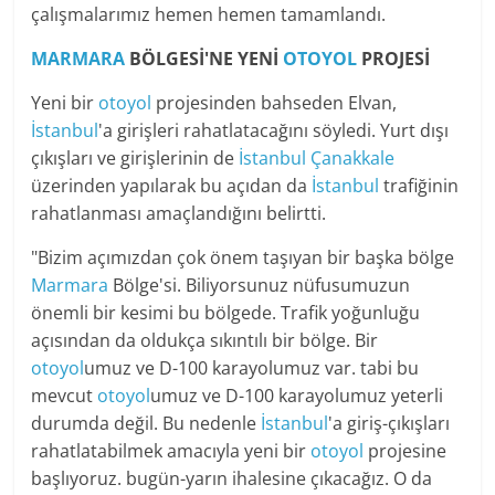
çalışmalarımız hemen hemen tamamlandı.
MARMARA
BÖLGESİ'NE YENİ
OTOYOL
PROJESİ
Yeni bir
otoyol
projesinden bahseden Elvan,
İstanbul
'a girişleri rahatlatacağını söyledi. Yurt dışı
çıkışları ve girişlerinin de
İstanbul
Çanakkale
üzerinden yapılarak bu açıdan da
İstanbul
trafiğinin
rahatlanması amaçlandığını belirtti.
"Bizim açımızdan çok önem taşıyan bir başka bölge
Marmara
Bölge'si. Biliyorsunuz nüfusumuzun
önemli bir kesimi bu bölgede. Trafik yoğunluğu
açısından da oldukça sıkıntılı bir bölge. Bir
otoyol
umuz ve D-100 karayolumuz var. tabi bu
mevcut
otoyol
umuz ve D-100 karayolumuz yeterli
durumda değil. Bu nedenle
İstanbul
'a giriş-çıkışları
rahatlatabilmek amacıyla yeni bir
otoyol
projesine
başlıyoruz. bugün-yarın ihalesine çıkacağız. O da