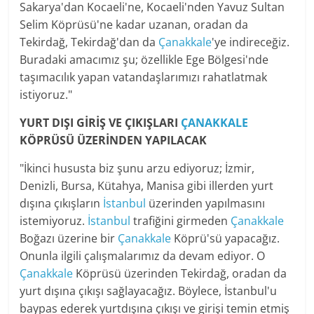
Sakarya'dan Kocaeli'ne, Kocaeli'nden Yavuz Sultan
Selim Köprüsü'ne kadar uzanan, oradan da
Tekirdağ, Tekirdağ'dan da
Çanakkale
'ye indireceğiz.
Buradaki amacımız şu; özellikle Ege Bölgesi'nde
taşımacılık yapan vatandaşlarımızı rahatlatmak
istiyoruz."
YURT DIŞI GİRİŞ VE ÇIKIŞLARI
ÇANAKKALE
KÖPRÜSÜ ÜZERİNDEN YAPILACAK
"İkinci hususta biz şunu arzu ediyoruz; İzmir,
Denizli, Bursa, Kütahya, Manisa gibi illerden yurt
dışına çıkışların
İstanbul
üzerinden yapılmasını
istemiyoruz.
İstanbul
trafiğini girmeden
Çanakkale
Boğazı üzerine bir
Çanakkale
Köprü'sü yapacağız.
Onunla ilgili çalışmalarımız da devam ediyor. O
Çanakkale
Köprüsü üzerinden Tekirdağ, oradan da
yurt dışına çıkışı sağlayacağız. Böylece, İstanbul'u
baypas ederek yurtdışına çıkışı ve girişi temin etmiş