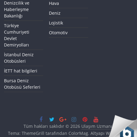
Denizcilik ve
Hava
Haberleşme
Deniz
Bakanlığı
Lojistik
Türkiye
Cumhuriyeti
Otomotiv
Devlet
Demiryolları
İstanbul Deniz
Otobüsleri
İETT hat bilgileri
Bursa Deniz
Otobüsü Seferleri
Tüm hakları saklıdır © 2026
Ulaşım Uzmanı
.
Tema: ThemeGrill tarafından
ColorMag
. Altyapı
WordPress
.