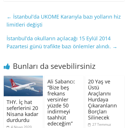
←
İstanbul’da UKOME Kararıyla bazı yolların hiz
limitleri değişti
İstanbul’da okulların açılacağı 15 Eylül 2014
Pazartesi günü trafikte bazı önlemler alındı.
→
Bunları da sevebilirsiniz
Ali Sabancı:
20 Yaş ve
“Bize beş
Üstü
frekans
Araçlarını
versinler
Hurdaya
THY. İç hat
yüzde 50
Çıkaranların
seferlerini 20
indirmeyi
Borçları
Nisana kadar
taahhüt
Silinecek
durdurdu
edeceğim”
27 Temmuz
4 Nisan 2020