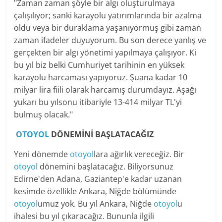
"Zaman zaman şöyle bir algı oluşturulmaya
çalışılıyor; sanki karayolu yatırımlarında bir azalma
oldu veya bir duraklama yaşanıyormuş gibi zaman
zaman ifadeler duyuyorum. Bu son derece yanlış ve
gerçekten bir algı yönetimi yapılmaya çalışıyor. Ki
bu yıl biz belki Cumhuriyet tarihinin en yüksek
karayolu harcaması yapıyoruz. Şuana kadar 10
milyar lira fiili olarak harcamış durumdayız. Aşağı
yukarı bu yılsonu itibariyle 13-414 milyar TL'yi
bulmuş olacak."
OTOYOL
DÖNEMİNİ BAŞLATACAĞIZ
Yeni dönemde
otoyol
lara ağırlık vereceğiz. Bir
otoyol
dönemini başlatacağız. Biliyorsunuz
Edirne'den Adana, Gaziantep'e kadar uzanan
kesimde özellikle Ankara, Niğde bölümünde
otoyol
umuz yok. Bu yıl Ankara, Niğde
otoyol
u
ihalesi bu yıl çıkaracağız. Bununla ilgili