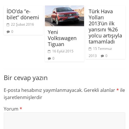
İDO’da ”e-
Türk Hava
bilet” dönemi
Yolları
2013’ün ilk
22 Şubat 2016
yarısını %26
Yeni
0
yolcu artışıyla
Volkswagen
tamamladı
Tiguan
15 Temmuz
16 Eylül 2015
2013
0
0
Bir cevap yazın
E-posta hesabınız yayımlanmayacak.
Gerekli alanlar
*
ile
işaretlenmişlerdir
Yorum
*