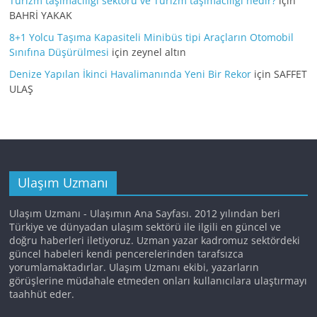
Turizm taşımacılığı sektörü ve Turizm taşımacılığı nedir?
için
BAHRİ YAKAK
8+1 Yolcu Taşıma Kapasiteli Minibüs tipi Araçların Otomobil
Sınıfına Düşürülmesi
için
zeynel altın
Denize Yapılan İkinci Havalimanında Yeni Bir Rekor
için
SAFFET
ULAŞ
Ulaşım Uzmanı
Ulaşım Uzmanı - Ulaşımın Ana Sayfası. 2012 yılından beri
Türkiye ve dünyadan ulaşım sektörü ile ilgili en güncel ve
doğru haberleri iletiyoruz. Uzman yazar kadromuz sektördeki
güncel habeleri kendi pencerelerinden tarafsızca
yorumlamaktadırlar. Ulaşım Uzmanı ekibi, yazarların
görüşlerine müdahale etmeden onları kullanıcılara ulaştırmayı
taahhüt eder.