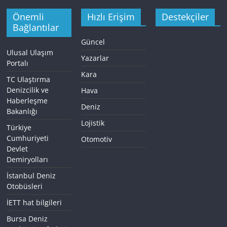
Önemli
Hızlı Erişim
Destekçiler
Bağlantılar
Güncel
Ulusal Ulaşım
Yazarlar
Portalı
Kara
TC Ulaştırma
Denizcilik ve
Hava
Haberleşme
Deniz
Bakanlığı
Lojistik
Türkiye
Cumhuriyeti
Otomotiv
Devlet
Demiryolları
İstanbul Deniz
Otobüsleri
İETT hat bilgileri
Bursa Deniz