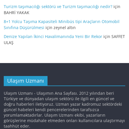
Turizm taşımacılığı sektörü ve Turizm taşımacılığı nedir?
için
BAHRİ YAKAK
8+1 Yolcu Taşıma Kapasiteli Minibüs tipi Araçların Otomobil
Sınıfına Düşürülmesi
için
zeynel altın
Denize Yapılan İkinci Havalimanında Yeni Bir Rekor
için
SAFFET
ULAŞ
Ulaşım Uzmanı
Ulaşım Uzmanı - Ulaşımın Ana Sayfası. 2012 yılından beri
Türkiye ve dünyadan ulaşım sektörü ile ilgili en güncel ve
doğru haberleri iletiyoruz. Uzman yazar kadromuz sektördeki
güncel habeleri kendi pencerelerinden tarafsızca
yorumlamaktadırlar. Ulaşım Uzmanı ekibi, yazarların
görüşlerine müdahale etmeden onları kullanıcılara ulaştırmayı
taahhüt eder.