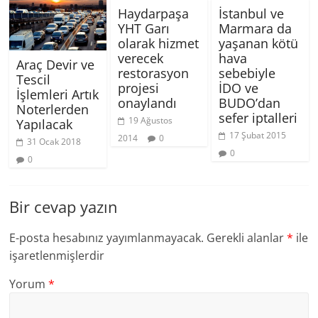
Haydarpaşa
İstanbul ve
YHT Garı
Marmara da
olarak hizmet
yaşanan kötü
verecek
hava
Araç Devir ve
restorasyon
sebebiyle
Tescil
projesi
İDO ve
İşlemleri Artık
onaylandı
BUDO’dan
Noterlerden
sefer iptalleri
19 Ağustos
Yapılacak
17 Şubat 2015
2014
0
31 Ocak 2018
0
0
Bir cevap yazın
E-posta hesabınız yayımlanmayacak.
Gerekli alanlar
*
ile
işaretlenmişlerdir
Yorum
*