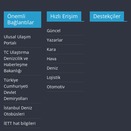
Önemli
Hızlı Erişim
Destekçiler
Bağlantılar
Güncel
Ulusal Ulaşım
Yazarlar
Portalı
Kara
TC Ulaştırma
Denizcilik ve
Hava
Haberleşme
Deniz
Bakanlığı
Lojistik
Türkiye
Cumhuriyeti
Otomotiv
Devlet
Demiryolları
İstanbul Deniz
Otobüsleri
İETT hat bilgileri